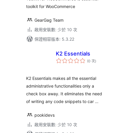
toolkit for WooCommerce
GearGag Team
啟用安裝數: 少於 10 次
保證相容版本: 5.3.22
K2 Essentials
評
(0 次
)
分
次
數
K2 Essentials makes all the essential
administrative functionalities only a
check box away. It eliminates the need
of writing any code snippets to car …
pookidevs
啟用安裝數: 少於 10 次