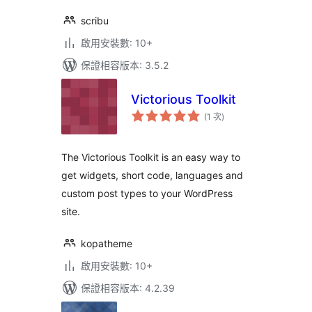
scribu
啟用安裝數: 10+
保證相容版本: 3.5.2
Victorious Toolkit
評
(1 次
)
分
次
數
The Victorious Toolkit is an easy way to
get widgets, short code, languages and
custom post types to your WordPress
site.
kopatheme
啟用安裝數: 10+
保證相容版本: 4.2.39