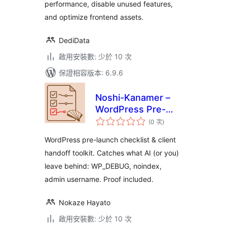
performance, disable unused features,
and optimize frontend assets.
DediData
啟用安裝數: 少於 10 次
保證相容版本: 6.9.6
Noshi-Kanamer –
WordPress Pre-
評
Launch Checklist &
(0 次
)
分
次
Client Handoff
數
WordPress pre-launch checklist & client
Toolkit
handoff toolkit. Catches what AI (or you)
leave behind: WP_DEBUG, noindex,
admin username. Proof included.
Nokaze Hayato
啟用安裝數: 少於 10 次