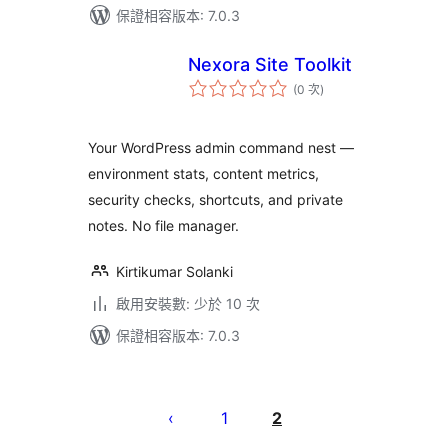
保證相容版本: 7.0.3
Nexora Site Toolkit
評
(0 次
)
分
次
數
Your WordPress admin command nest —
environment stats, content metrics,
security checks, shortcuts, and private
notes. No file manager.
Kirtikumar Solanki
啟用安裝數: 少於 10 次
保證相容版本: 7.0.3
文
章
1
2
分