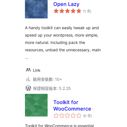
Open Lazy
評
(1 次
)
分
次
數
A handy toolkit can easily tweak up and
speed up your wordpress, more simple,
more natural. Including pack the
resources, unload the unnecessary, main
…
Link
啟用安裝數: 10+
保證相容版本: 5.2.25
Toolkit for
WooCommerce
評
(0 次
)
分
次
數
Toolkit for WooCommerce is essential