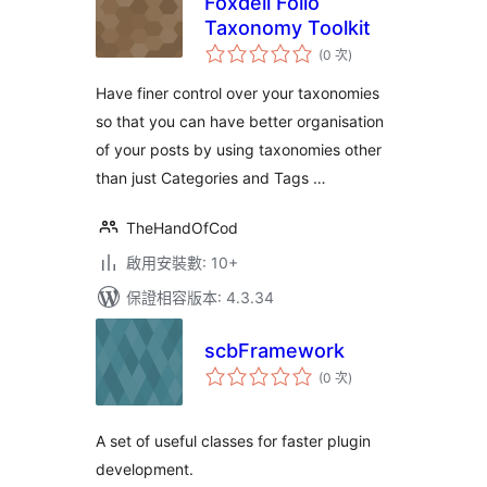
Foxdell Folio
Taxonomy Toolkit
評
(0 次
)
分
次
數
Have finer control over your taxonomies
so that you can have better organisation
of your posts by using taxonomies other
than just Categories and Tags …
TheHandOfCod
啟用安裝數: 10+
保證相容版本: 4.3.34
scbFramework
評
(0 次
)
分
次
數
A set of useful classes for faster plugin
development.