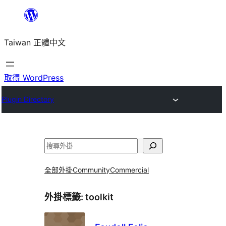
跳
至
Taiwan 正體中文
主
要
內
取得 WordPress
容
Plugin Directory
搜
尋
全部外掛
Community
Commercial
外掛標籤:
toolkit