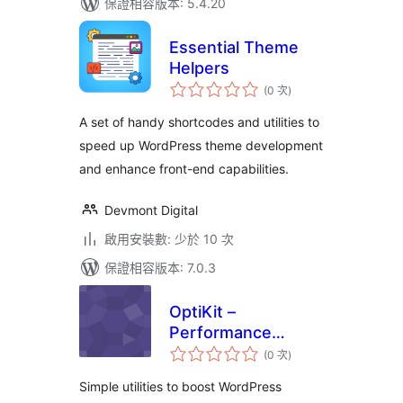
保證相容版本: 5.4.20
Essential Theme
Helpers
評
(0 次
)
分
次
數
A set of handy shortcodes and utilities to
speed up WordPress theme development
and enhance front-end capabilities.
Devmont Digital
啟用安裝數: 少於 10 次
保證相容版本: 7.0.3
OptiKit –
Performance
評
Optimization &
(0 次
)
分
次
Utility Toolkit
數
Simple utilities to boost WordPress