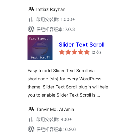
Imtiaz Rayhan
啟用安裝數: 1,000+
保證相容版本: 7.0.3
Slider Text Scroll
評
(2 次
)
分
次
數
Easy to add Slider Text Scroll via
shortcode [sts] for every WordPress
theme. Slider Text Scroll plugin will help
you to enable Slider Text Scroll is …
Tanvir Md. Al Amin
啟用安裝數: 400+
保證相容版本: 6.9.6