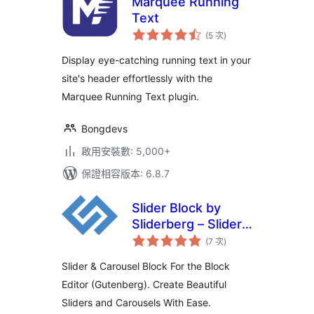
Marquee Running
Text
評
(5 次
)
分
次
數
Display eye-catching running text in your
site's header effortlessly with the
Marquee Running Text plugin.
Bongdevs
啟用安裝數: 5,000+
保證相容版本: 6.8.7
Slider Block by
Sliderberg – Slider
評
& Carousel Plugin
(7 次
)
分
次
for Block Editor
數
Slider & Carousel Block For the Block
Editor (Gutenberg). Create Beautiful
Sliders and Carousels With Ease.