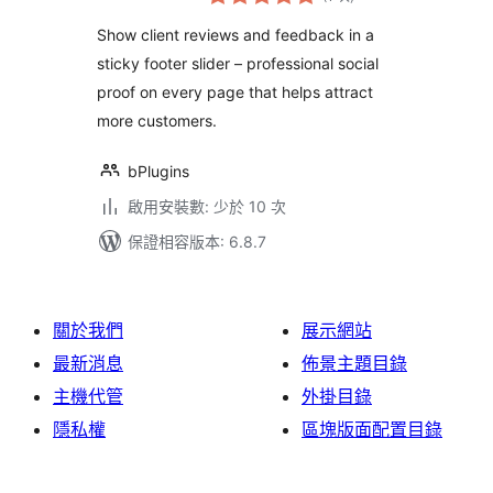
分
次
on every page
數
Show client reviews and feedback in a
sticky footer slider – professional social
proof on every page that helps attract
more customers.
bPlugins
啟用安裝數: 少於 10 次
保證相容版本: 6.8.7
關於我們
展示網站
最新消息
佈景主題目錄
主機代管
外掛目錄
隱私權
區塊版面配置目錄