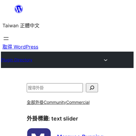
跳
至
Taiwan 正體中文
主
要
內
取得 WordPress
容
Plugin Directory
搜
尋
全部外掛
Community
Commercial
外掛標籤:
text slider