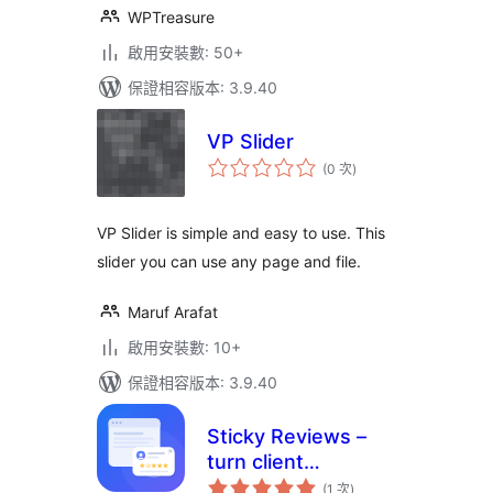
WPTreasure
啟用安裝數: 50+
保證相容版本: 3.9.40
VP Slider
評
(0 次
)
分
次
數
VP Slider is simple and easy to use. This
slider you can use any page and file.
Maruf Arafat
啟用安裝數: 10+
保證相容版本: 3.9.40
Sticky Reviews –
turn client
評
feedback into trust
(1 次
)