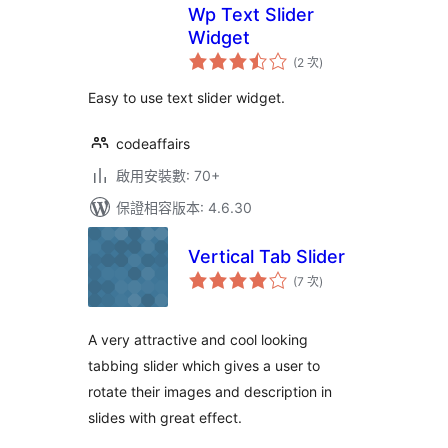
Wp Text Slider
Widget
評
(2 次
)
分
次
數
Easy to use text slider widget.
codeaffairs
啟用安裝數: 70+
保證相容版本: 4.6.30
Vertical Tab Slider
評
(7 次
)
分
次
數
A very attractive and cool looking
tabbing slider which gives a user to
rotate their images and description in
slides with great effect.