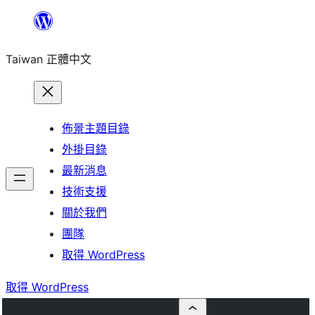
跳
至
Taiwan 正體中文
主
要
內
容
佈景主題目錄
外掛目錄
最新消息
技術支援
關於我們
團隊
取得 WordPress
取得 WordPress