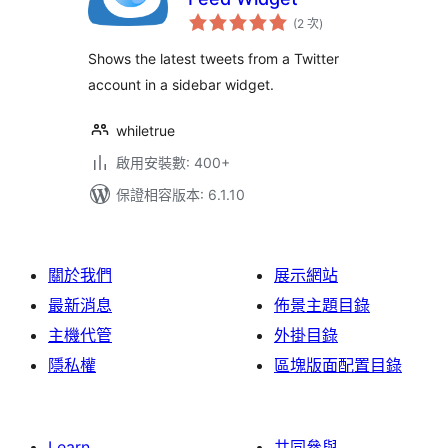
評
(2 次
)
分
次
數
Shows the latest tweets from a Twitter
account in a sidebar widget.
whiletrue
啟用安裝數: 400+
保證相容版本: 6.1.10
關於我們
展示網站
最新消息
佈景主題目錄
主機代管
外掛目錄
隱私權
區塊版面配置目錄
Learn
共同參與