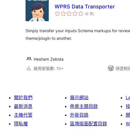
WPRS Data Transporter
評
(0 次
)
分
次
數
Simply transfer your inputs Schema markups for review
theme/plugin to another.
Hesham Zebida
啟用安裝數: 10+
保證相容版
關於我們
展示網站
L
最新消息
佈景主題目錄
主機代管
外掛目錄
隱私權
區塊版面配置目錄
W