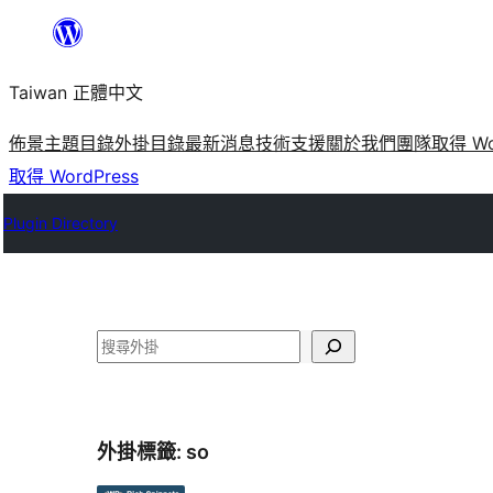
跳
至
Taiwan 正體中文
主
要
佈景主題目錄
外掛目錄
最新消息
技術支援
關於我們
團隊
取得 Wo
內
取得 WordPress
容
Plugin Directory
搜
尋
外掛標籤:
so