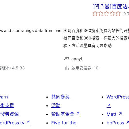
[凹凸曼]百度站
(0 
s and star ratings data from one
实现百度和360搜索免费为站长们
得同百度和360搜索一样强大的搜索
验，盘活流量具有明显帮助
apoyl
本: 4.5.33
啟用安裝數: 10+
earn
共同參與
WordPres
技術支援
活動
↗
開發者資源
贊助基金會
↗
Matt
↗
ordPress.tv
↗
Five for the
bbPress