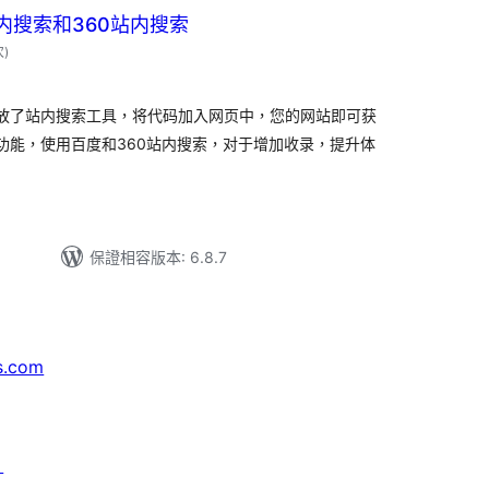
内搜索和360站内搜索
評
次
)
分
次
數
开放了站内搜索工具，将代码加入网页中，您的网站即可获
功能，使用百度和360站内搜索，对于增加收录，提升体
保證相容版本: 6.8.7
s.com
↗