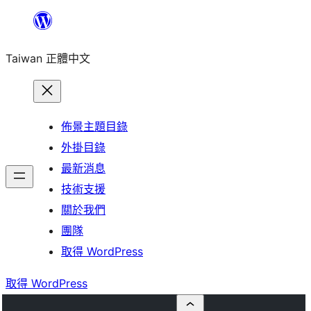
跳
至
Taiwan 正體中文
主
要
內
容
佈景主題目錄
外掛目錄
最新消息
技術支援
關於我們
團隊
取得 WordPress
取得 WordPress