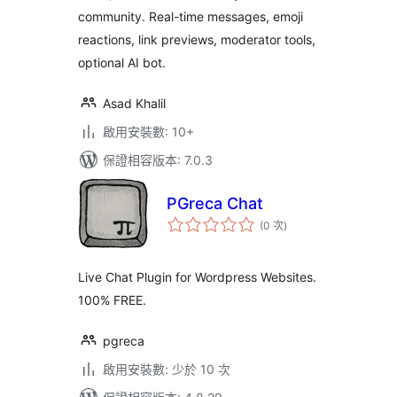
community. Real-time messages, emoji
reactions, link previews, moderator tools,
optional AI bot.
Asad Khalil
啟用安裝數: 10+
保證相容版本: 7.0.3
PGreca Chat
評
(0 次
)
分
次
數
Live Chat Plugin for Wordpress Websites.
100% FREE.
pgreca
啟用安裝數: 少於 10 次