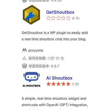
保證相容版本: 4.8.29
GetShoutbox
評
(0 次
)
分
次
數
GetShoutbox is a WP plugin to easily add
a real time shoutbox chat into your blog.
proxymis
啟用安裝數: 少於 10 次
保證相容版本: 6.8.7
AI Shoutbox
評
(1 次
)
分
次
數
A simple, real-time shoutbox widget and
shortcode with OpenAI (GPT) integration,