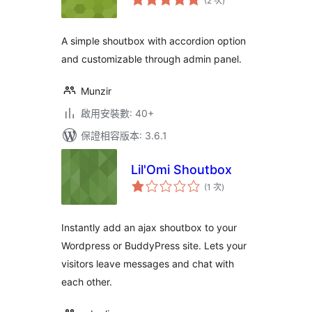
(2 次
)
分
次
數
A simple shoutbox with accordion option
and customizable through admin panel.
Munzir
啟用安裝數: 40+
保證相容版本: 3.6.1
Lil'Omi Shoutbox
評
(1 次
)
分
次
數
Instantly add an ajax shoutbox to your
Wordpress or BuddyPress site. Lets your
visitors leave messages and chat with
each other.