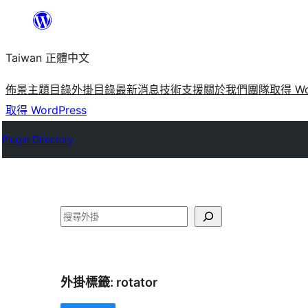
跳
至
Taiwan 正體中文
主
要
佈景主題目錄
外掛目錄
最新消息
技術支援
關於我們
團隊
取得 Wo
內
取得 WordPress
容
Plugin Directory
搜
尋
外掛標籤:
rotator