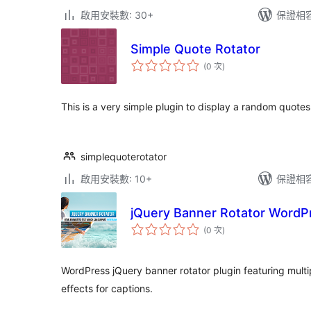
啟用安裝數: 30+
保證相容版
Simple Quote Rotator
評
(0 次
)
分
次
數
This is a very simple plugin to display a random quotes
simplequoterotator
啟用安裝數: 10+
保證相容版
jQuery Banner Rotator WordP
評
(0 次
)
分
次
數
WordPress jQuery banner rotator plugin featuring multip
effects for captions.