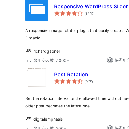
Responsive WordPress Slider 
評
(12 次
)
分
次
數
A responsive image rotator plugin that easily create
Organic!
richardgabriel
啟用安裝數: 7,000+
保證相容版
Post Rotation
評
(9 次
)
分
次
數
Set the rotation interval or the allowed time without n
older post becomes the latest one!
digitalemphasis
啟用安裝數: 300+
保證相容版