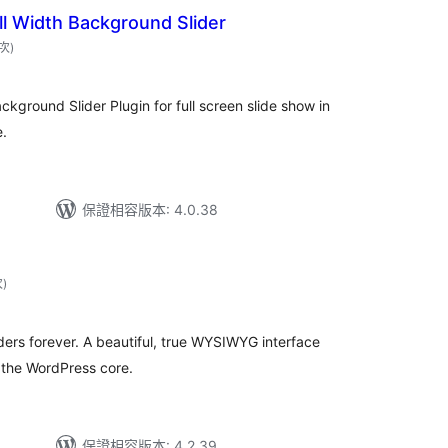
l Width Background Slider
評
 次
)
分
次
數
ground Slider Plugin for full screen slide show in
e.
保證相容版本: 4.0.38
評
次
)
分
次
數
ders forever. A beautiful, true WYSIWYG interface
 the WordPress core.
保證相容版本: 4.2.39