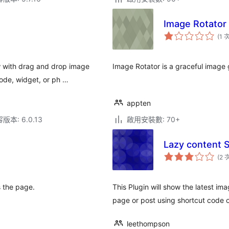
Image Rotator
(1 
w with drag and drop image
Image Rotator is a graceful image 
code, widget, or ph …
appten
本: 6.0.13
啟用安裝數: 70+
Lazy content S
(2 
s the page.
This Plugin will show the latest im
page or post using shortcut code 
leethompson