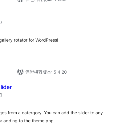
評
次
)
分
次
數
gallery rotator for WordPress!
保證相容版本: 5.4.20
lider
評
次
)
分
次
數
ages from a catergory. You can add the slider to any
or adding to the theme php.