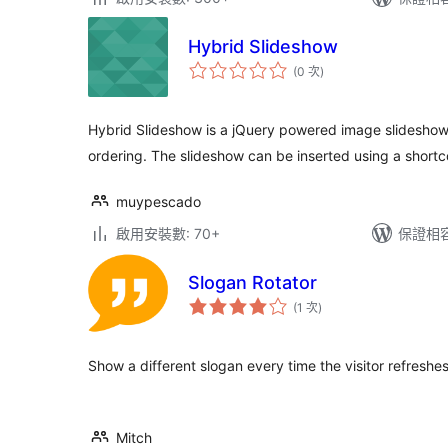
Hybrid Slideshow
評
(0 次
)
分
次
數
Hybrid Slideshow is a jQuery powered image slidesho
ordering. The slideshow can be inserted using a short
muypescado
啟用安裝數: 70+
保證相容版
Slogan Rotator
評
(1 次
)
分
次
數
Show a different slogan every time the visitor refreshe
Mitch