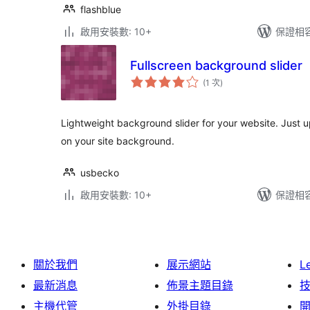
flashblue
啟用安裝數: 10+
保證相容版
Fullscreen background slider
評
(1 次
)
分
次
數
Lightweight background slider for your website. Just u
on your site background.
usbecko
啟用安裝數: 10+
保證相容版
關於我們
展示網站
L
最新消息
佈景主題目錄
主機代管
外掛目錄