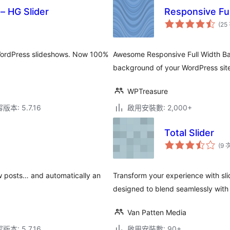
– HG Slider
Responsive Ful
(25
s WordPress slideshows. Now 100%
Awesome Responsive Full Width Back
background of your WordPress sit
WPTreasure
本: 5.7.16
啟用安裝數: 2,000+
Total Slider
(9 
ew posts… and automatically an
Transform your experience with sli
designed to blend seamlessly with
Van Patten Media
本: 5.7.16
啟用安裝數: 90+