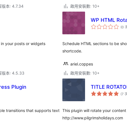
本: 4.7.34
啟用安裝數: 10+
WP HTML Rotat
(0 
 in your posts or widgets
Schedule HTML sections to be show
shortcode.
ariel.coppes
本: 4.5.33
啟用安裝數: 10+
ress Plugin
TITLE ROTATO
(7 
le transitions that supports text
This plugin will rotate your conten
http://www.pilgrimsholidays.com