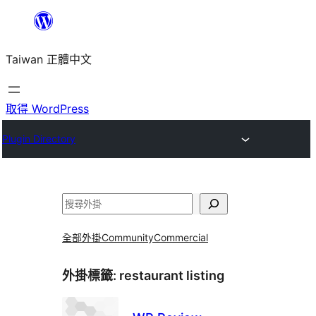
跳
至
Taiwan 正體中文
主
要
內
取得 WordPress
容
Plugin Directory
搜
尋
全部外掛
Community
Commercial
外掛標籤:
restaurant listing