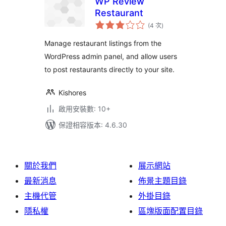
WP Review
Restaurant
評
(4 次
)
分
次
數
Manage restaurant listings from the
WordPress admin panel, and allow users
to post restaurants directly to your site.
Kishores
啟用安裝數: 10+
保證相容版本: 4.6.30
關於我們
展示網站
最新消息
佈景主題目錄
主機代管
外掛目錄
隱私權
區塊版面配置目錄