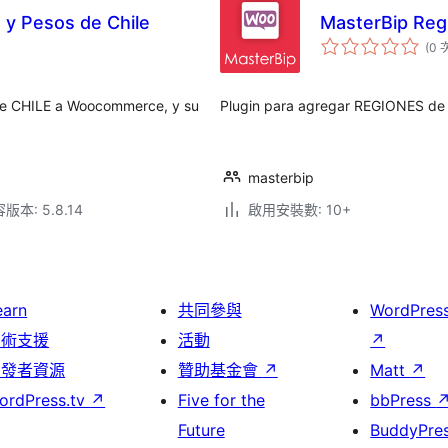
y Pesos de Chile
MasterBip Reg
(0 
e CHILE a Woocommerce, y su
Plugin para agregar REGIONES d
masterbip
本: 5.8.14
啟用安裝數: 10+
earn
共同參與
WordPres
技術支援
活動
↗
開發者資源
贊助基金會
↗
Matt
↗
ordPress.tv
↗
Five for the
bbPress
Future
BuddyPre