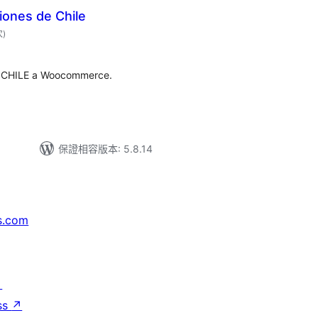
iones de Chile
評
次
)
分
次
數
e CHILE a Woocommerce.
保證相容版本: 5.8.14
s.com
↗
ss
↗