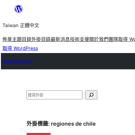
跳
至
Taiwan 正體中文
主
要
佈景主題目錄
外掛目錄
最新消息
技術支援
關於我們
團隊
取得 Wo
內
取得 WordPress
容
Plugin Directory
搜
尋
外掛標籤:
regiones de chile