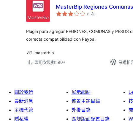
MasterBip Regiones Comunas 
評
(1 次
)
分
次
數
Plugin para agregar REGIONES, COMUNAS y PESOS d
correcta compatibilidad con Paypal.
masterbip
啟用安裝數: 90+
保證相容版
關於我們
展示網站
L
最新消息
佈景主題目錄
主機代管
外掛目錄
隱私權
區塊版面配置目錄
W