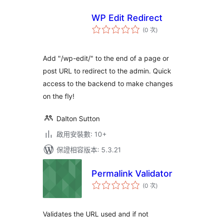
WP Edit Redirect
評
(0 次
)
分
次
數
Add "/wp-edit/" to the end of a page or
post URL to redirect to the admin. Quick
access to the backend to make changes
on the fly!
Dalton Sutton
啟用安裝數: 10+
保證相容版本: 5.3.21
Permalink Validator
評
(0 次
)
分
次
數
Validates the URL used and if not