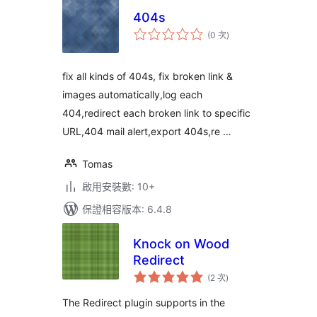
404s
評
(0 次
)
分
次
數
fix all kinds of 404s, fix broken link &
images automatically,log each
404,redirect each broken link to specific
URL,404 mail alert,export 404s,re …
Tomas
啟用安裝數: 10+
保證相容版本: 6.4.8
Knock on Wood
Redirect
評
(2 次
)
分
次
數
The Redirect plugin supports in the