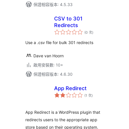
保證相容版本: 4.5.33
CSV to 301
Redirects
評
(0 次
)
分
次
數
Use a .csv file for bulk 301 redirects
Dave van Hoorn
啟用安裝數: 10+
保證相容版本: 4.6.30
App Redirect
評
(1 次
)
分
次
數
App Redirect is a WordPress plugin that
redirects users to the appropriate app
store based on their operating system.