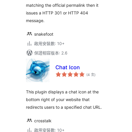
matching the official permalink then it
issues a HTTP 301 or HTTP 404
message.
snakefoot
啟用安裝數: 10+
保證相容版本: 2.6
Chat Icon
評
(4 次
)
分
次
數
This plugin displays a chat icon at the
bottom right of your website that
redirects users to a specified chat URL.
crosstalk
啟用安裝數: 10+