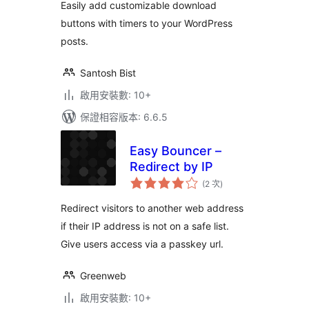
數
Easily add customizable download
buttons with timers to your WordPress
posts.
Santosh Bist
啟用安裝數: 10+
保證相容版本: 6.6.5
Easy Bouncer –
Redirect by IP
評
(2 次
)
分
次
數
Redirect visitors to another web address
if their IP address is not on a safe list.
Give users access via a passkey url.
Greenweb
啟用安裝數: 10+