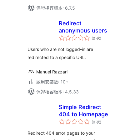
保證相容版本: 6.7.5
Redirect
anonymous users
評
(0 次
)
分
次
數
Users who are not logged-in are
redirected to a specific URL.
Manuel Razzari
啟用安裝數: 10+
保證相容版本: 4.5.33
Simple Redirect
404 to Homepage
評
(0 次
)
分
次
數
Redirect 404 error pages to your