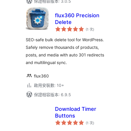
保證相容版本: 3.0.5
flux360 Precision
Delete
評
(1 次
)
分
次
數
SEO-safe bulk delete tool for WordPress.
Safely remove thousands of products,
posts, and media with auto 301 redirects
and multilingual sync.
flux360
啟用安裝數: 10+
保證相容版本: 6.9.5
Download Timer
Buttons
評
(1 次
)
分
次