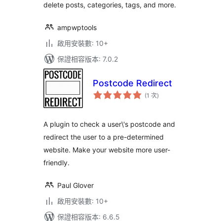
delete posts, categories, tags, and more.
ampwptools
啟用安裝數: 10+
保證相容版本: 7.0.2
Postcode Redirect
評
(1 次
)
分
次
數
A plugin to check a user\'s postcode and
redirect the user to a pre-determined
website. Make your website more user-
friendly.
Paul Glover
啟用安裝數: 10+
保證相容版本: 6.6.5