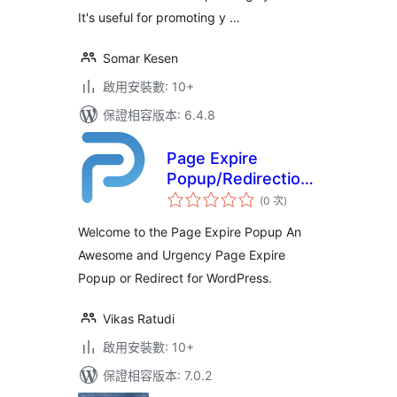
It's useful for promoting y …
Somar Kesen
啟用安裝數: 10+
保證相容版本: 6.4.8
Page Expire
Popup/Redirection
評
for WordPress
(0 次
)
分
次
數
Welcome to the Page Expire Popup An
Awesome and Urgency Page Expire
Popup or Redirect for WordPress.
Vikas Ratudi
啟用安裝數: 10+
保證相容版本: 7.0.2