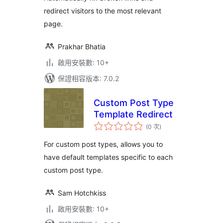
redirect visitors to the most relevant
page.
Prakhar Bhatia
啟用安裝數: 10+
保證相容版本: 7.0.2
Custom Post Type
Template Redirect
評
(0 次
)
分
次
數
For custom post types, allows you to
have default templates specific to each
custom post type.
Sam Hotchkiss
啟用安裝數: 10+