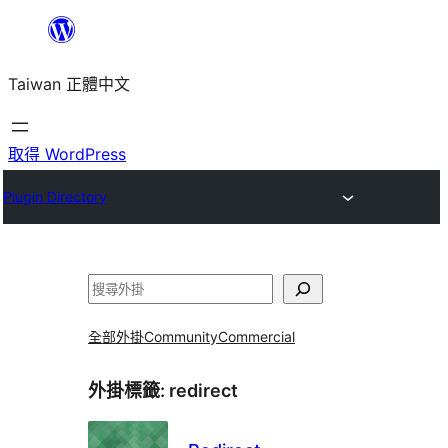
跳
至
Taiwan 正體中文
主
要
內
取得 WordPress
容
Plugin Directory
搜
尋
全部外掛
Community
Commercial
外掛標籤:
redirect