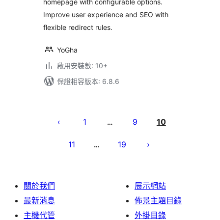
homepage with configurable options.
Improve user experience and SEO with
flexible redirect rules.
YoGha
啟用安裝數: 10+
保證相容版本: 6.8.6
文
章
1
9
10
…
分
11
19
…
頁
關於我們
展示網站
最新消息
佈景主題目錄
主機代管
外掛目錄