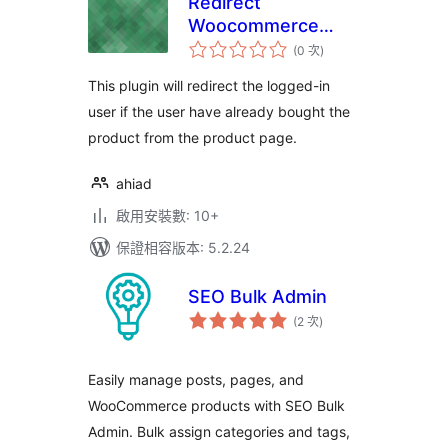
Redirect
Woocommerce
評
User that Bought
(0 次
)
分
次
this Product
數
This plugin will redirect the logged-in
user if the user have already bought the
product from the product page.
ahiad
啟用安裝數: 10+
保證相容版本: 5.2.24
SEO Bulk Admin
評
(2 次
)
分
次
數
Easily manage posts, pages, and
WooCommerce products with SEO Bulk
Admin. Bulk assign categories and tags,