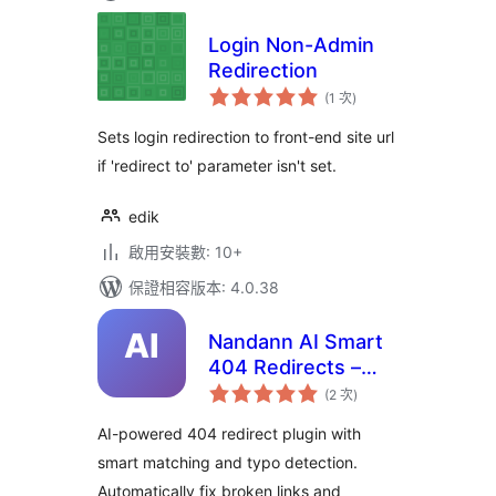
Login Non-Admin
Redirection
評
(1 次
)
分
次
數
Sets login redirection to front-end site url
if 'redirect to' parameter isn't set.
edik
啟用安裝數: 10+
保證相容版本: 4.0.38
Nandann AI Smart
404 Redirects –
評
Auto Fix Broken
(2 次
)
分
次
Links & Typos
數
AI-powered 404 redirect plugin with
smart matching and typo detection.
Automatically fix broken links and