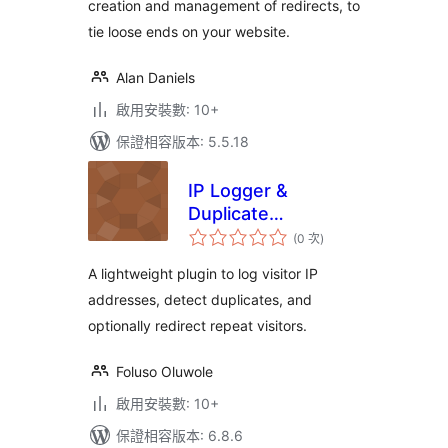
creation and management of redirects, to
tie loose ends on your website.
Alan Daniels
啟用安裝數: 10+
保證相容版本: 5.5.18
IP Logger &
Duplicate
評
Redirector
(0 次
)
分
次
數
A lightweight plugin to log visitor IP
addresses, detect duplicates, and
optionally redirect repeat visitors.
Foluso Oluwole
啟用安裝數: 10+
保證相容版本: 6.8.6