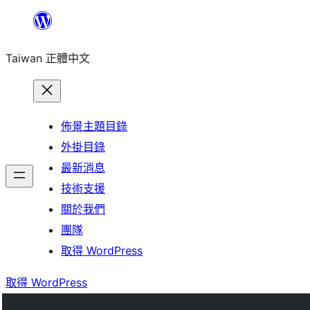
跳
至
Taiwan 正體中文
主
要
內
容
佈景主題目錄
外掛目錄
最新消息
技術支援
關於我們
團隊
取得 WordPress
取得 WordPress