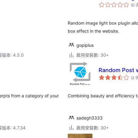
(0 
Random image light box plugin all
box effect in the website.
gopiplus
本: 4.5.0
啟用安裝數: 30+
Random Post w
(2 
erpts from a category of your
Combining beauty and efficiency t
sadegh3333
本: 4.7.34
啟用安裝數: 30+