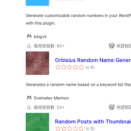
次
數
Generate customizable random numbers in your WordPr
with this plugin.
blogvii
啟用安裝數: 60+
保證相容版
Orbisius Random Name Gener
評
(0 次
)
分
次
數
Generates a random name based on a keyword list that
Svetoslav Marinov
啟用安裝數: 50+
保證相容版
Random Posts with Thumbnai
評
(0 次
)
分