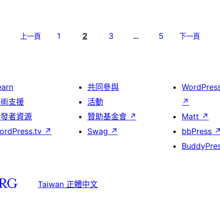
1
2
3
5
上一頁
…
下一頁
earn
共同參與
WordPres
技術支援
活動
↗
開發者資源
贊助基金會
↗
Matt
↗
ordPress.tv
↗
Swag
↗
bbPress
BuddyPre
Taiwan 正體中文