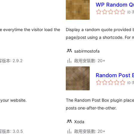
WP Random Q
(0 
everytime the visitor load the
Display a random quote provided b
page/post using a shortcode. For 
sabirmostofa
本: 2.9.2
啟用安裝數: 20+
Random Post 
(0 
 your website.
The Random Post Box plugin place
posts one-after-the-other.
Xoda
本: 3.0.5
啟用安裝數: 20+