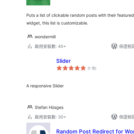
次
數
Puts a list of clickable random posts with their feature
widget, this list is customizable.
wondermill
啟用安裝數: 40+
保證相容版
Slider
評
(1 次
)
分
次
數
A responsive Slider
Stefan Hüsges
啟用安裝數: 30+
保證相容版
Random Post Redirect for Wo