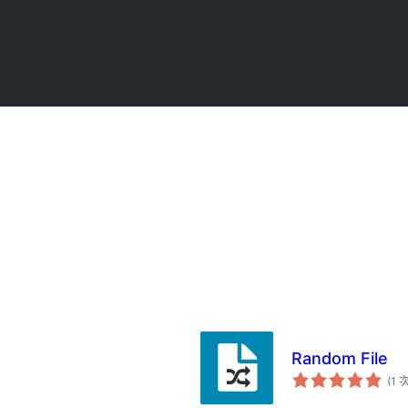
Random File
(1 