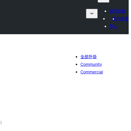
提交外掛
我的最愛
登入
全部外掛
Community
Commercial
評
次
)
分
次
數