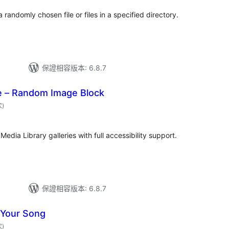
a randomly chosen file or files in a specified directory.
保證相容版本: 6.8.7
e – Random Image Block
評
次
)
分
次
數
dia Library galleries with full accessibility support.
保證相容版本: 6.8.7
r Your Song
評
次
)
分