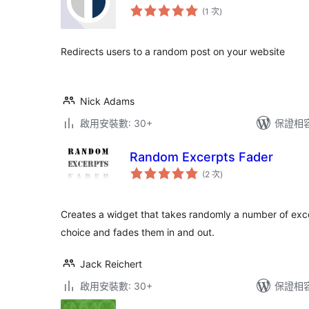
評
(1 次
)
分
次
數
Redirects users to a random post on your website
Nick Adams
啟用安裝數: 30+
保證相容版
Random Excerpts Fader
評
(2 次
)
分
次
數
Creates a widget that takes randomly a number of exc
choice and fades them in and out.
Jack Reichert
啟用安裝數: 30+
保證相容版