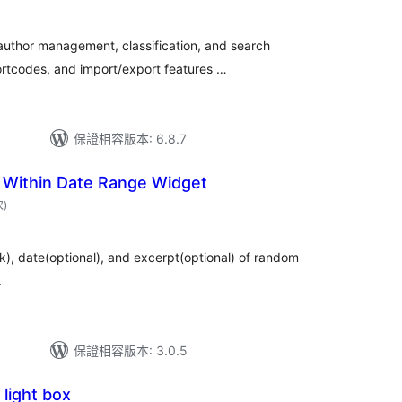
次
數
author management, classification, and search
hortcodes, and import/export features …
保證相容版本: 6.8.7
Within Date Range Widget
評
次
)
分
次
數
ink), date(optional), and excerpt(optional) of random
.
保證相容版本: 3.0.5
light box