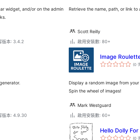
bar widget, and/or on the admin
Retrieve the name, path, or link to 
ks.
Scott Reilly
本: 3.4.2
啟用安裝數: 80+
Image Roulett
(0 
generator.
Display a random image from your Me
Spin the wheel of images!
Mark Westguard
本: 4.9.30
啟用安裝數: 60+
Hello Dolly Fo
(0 