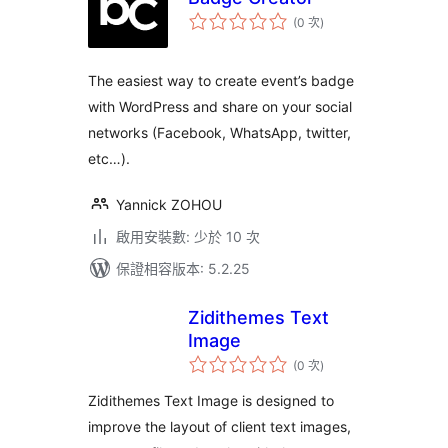
評
(0 次
)
分
次
數
The easiest way to create event’s badge
with WordPress and share on your social
networks (Facebook, WhatsApp, twitter,
etc…).
Yannick ZOHOU
啟用安裝數: 少於 10 次
保證相容版本: 5.2.25
Zidithemes Text
Image
評
(0 次
)
分
次
數
Zidithemes Text Image is designed to
improve the layout of client text images,