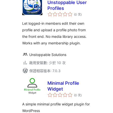
Unstoppable User
Profiles
評
(0 次
)
分
次
數
Let logged-in members edit their own
profile and upload a profile photo from
the front end. No media library access.
Works with any membership plugin.
Unstoppable Solutions
啟用安裝數: 少於 10 次
保證相容版本: 7.0.3
Minimal Profile
Widget
評
(0 次
)
分
次
數
A simple minimal profile widget plugin for
WordPress