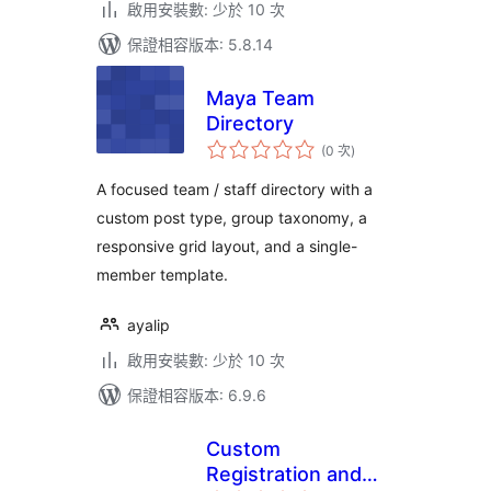
啟用安裝數: 少於 10 次
保證相容版本: 5.8.14
Maya Team
Directory
評
(0 次
)
分
次
數
A focused team / staff directory with a
custom post type, group taxonomy, a
responsive grid layout, and a single-
member template.
ayalip
啟用安裝數: 少於 10 次
保證相容版本: 6.9.6
Custom
Registration and