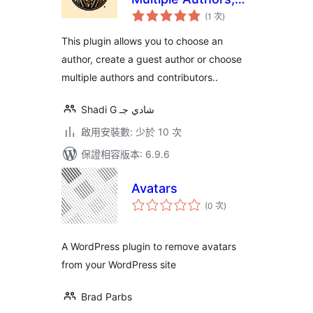
評
Guest Authors &
(1 次
)
分
次
Contributors for
數
This plugin allows you to choose an
WordPress Block
author, create a guest author or choose
Themes
multiple authors and contributors..
Shadi G شادي جـ
啟用安裝數: 少於 10 次
保證相容版本: 6.9.6
Avatars
評
(0 次
)
分
次
數
A WordPress plugin to remove avatars
from your WordPress site
Brad Parbs