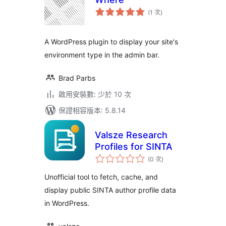
評
(1 次
)
分
次
數
A WordPress plugin to display your site's
environment type in the admin bar.
Brad Parbs
啟用安裝數: 少於 10 次
保證相容版本: 5.8.14
Valsze Research
Profiles for SINTA
評
(0 次
)
分
次
數
Unofficial tool to fetch, cache, and
display public SINTA author profile data
in WordPress.