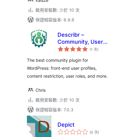
valsze
啟用安裝數: 少於 10 次
保證相容版本: 6.9.6
Describr –
Community, User
評
Profile, Content
(1 次
)
分
次
Restriction & Role
數
The best community plugin for
Editor Plugin
WordPress: front-end user profiles,
content restriction, user roles, and more.
Chris
啟用安裝數: 少於 10 次
保證相容版本: 7.0.3
Depict
評
(0 次
)
分