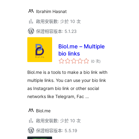
Ibrahim Hasnat
啟用安裝數: 少於 10 次
保證相容版本: 5.1.23
Biol.me – Multiple
bio links
評
(0 次
)
分
次
數
Biol.me is a tools to make a bio link with
multiple links. You can use your bio link
as Instagram bio link or other social
networks like Telegram, Fac …
Biol.me
啟用安裝數: 少於 10 次
保證相容版本: 5.5.19