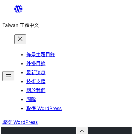
跳
至
Taiwan 正體中文
主
要
內
容
佈景主題目錄
外掛目錄
最新消息
技術支援
關於我們
團隊
取得 WordPress
取得 WordPress