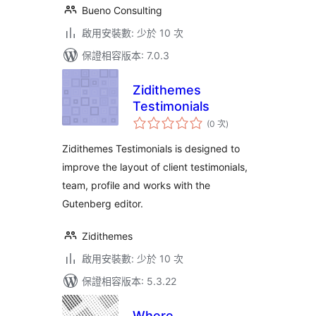
Bueno Consulting
啟用安裝數: 少於 10 次
保證相容版本: 7.0.3
Zidithemes
Testimonials
評
(0 次
)
分
次
數
Zidithemes Testimonials is designed to
improve the layout of client testimonials,
team, profile and works with the
Gutenberg editor.
Zidithemes
啟用安裝數: 少於 10 次
保證相容版本: 5.3.22
Where