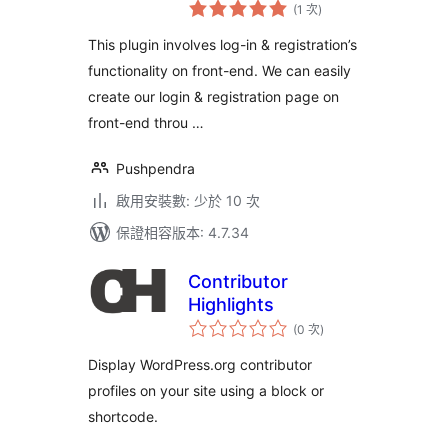
評
Login
(1 次
)
分
次
數
This plugin involves log-in & registration’s
functionality on front-end. We can easily
create our login & registration page on
front-end throu …
Pushpendra
啟用安裝數: 少於 10 次
保證相容版本: 4.7.34
Contributor
Highlights
評
(0 次
)
分
次
數
Display WordPress.org contributor
profiles on your site using a block or
shortcode.