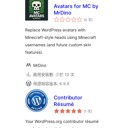
Avatars for MC by
MrDino
評
(0 次
)
分
次
數
Replace WordPress avatars with
Minecraft-style heads using Minecraft
usernames (and future custom skin
features).
MrDino
啟用安裝數: 少於 10 次
保證相容版本: 6.9.6
Contributor
Résumé
評
(1 次
)
分
次
數
Your WordPress.org contributor résumé