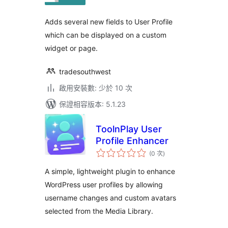
次
數
Adds several new fields to User Profile
which can be displayed on a custom
widget or page.
tradesouthwest
啟用安裝數: 少於 10 次
保證相容版本: 5.1.23
ToolnPlay User
Profile Enhancer
評
(0 次
)
分
次
數
A simple, lightweight plugin to enhance
WordPress user profiles by allowing
username changes and custom avatars
selected from the Media Library.