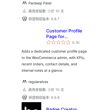
Pardeep Patel
啟用安裝數: 少於 10 次
保證相容版本: 6.8.7
Customer Profile
Page for
評
WooCommerce
(0 次
)
分
次
數
Adds a dedicated customer profile page
to the WooCommerce admin, with KPIs,
recent orders, contact details, and
internal notes at a glance.
regularalves
啟用安裝數: 少於 10 次
保證相容版本: 6.9.6
Badge Creator