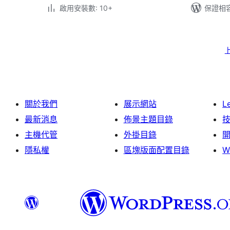
啟用安裝數: 10+
保證相容版
文
章
分
頁
關於我們
展示網站
L
最新消息
佈景主題目錄
主機代管
外掛目錄
隱私權
區塊版面配置目錄
W