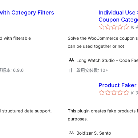
with Category Filters
Individual Us
Coupon Categ
(0 
d with filterable
Solve the WooCommerce coupon's 
can be used together or not
Long Watch Studio – Code Fae
本: 6.9.6
啟用安裝數: 10+
Product Faker
(0 
 structured data support.
This plugin creates fake product
purposes.
Boldizar S. Santo