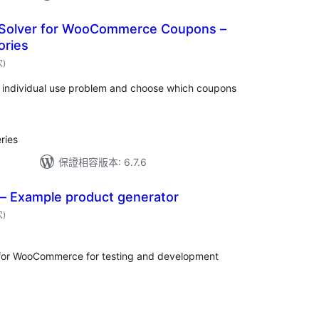
e Solver for WooCommerce Coupons –
ories
評
次
)
分
次
數
individual use problem and choose which coupons
ries
保證相容版本: 6.7.6
 – Example product generator
評
次
)
分
次
數
s for WooCommerce for testing and development