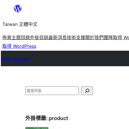
跳
至
Taiwan 正體中文
主
要
佈景主題目錄
外掛目錄
最新消息
技術支援
關於我們
團隊
取得 Wo
內
取得 WordPress
容
Plugin Directory
搜
尋
外掛標籤:
product