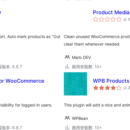
y
Product Medi
(0 
ort. Auto mark products as "Out
Clean unused WooCommerce produc
clear them whenever needed.
Marb DEV
本: 6.8.7
啟用安裝數: 10+
 for WooCommerce
WPB Products
(3 
bility for logged-in users.
This plugin will add a nice and 
WPBean
本: 6.8.7
啟用安裝數: 10+