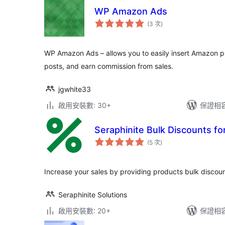
WP Amazon Ads
評
(3 次
)
分
次
數
WP Amazon Ads – allows you to easily insert Amazon pr
posts, and earn commission from sales.
jgwhite33
啟用安裝數: 30+
保證相容版
Seraphinite Bulk Discounts 
評
(5 次
)
分
次
數
Increase your sales by providing products bulk discoun
Seraphinite Solutions
啟用安裝數: 20+
保證相容版