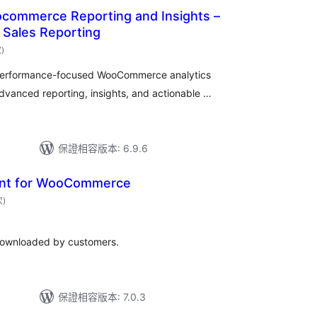
ommerce Reporting and Insights –
 Sales Reporting
評
次
)
分
次
數
 performance-focused WooCommerce analytics
vanced reporting, insights, and actionable …
保證相容版本: 6.9.6
nt for WooCommerce
評
次
)
分
次
數
downloaded by customers.
保證相容版本: 7.0.3