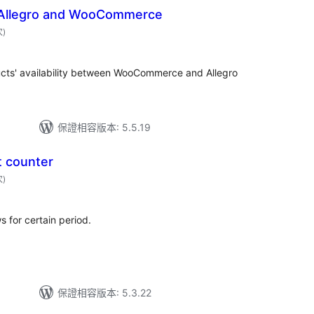
f Allegro and WooCommerce
評
次
)
分
次
數
ucts' availability between WooCommerce and Allegro
保證相容版本: 5.5.19
t counter
評
次
)
分
次
數
 for certain period.
保證相容版本: 5.3.22