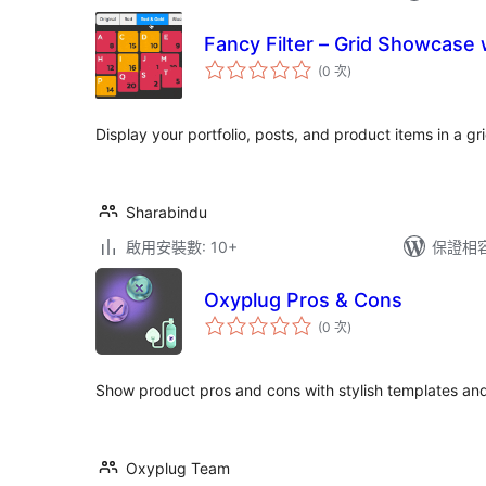
Fancy Filter – Grid Showcase 
評
(0 次
)
分
次
數
Display your portfolio, posts, and product items in a gri
Sharabindu
啟用安裝數: 10+
保證相容版
Oxyplug Pros & Cons
評
(0 次
)
分
次
數
Show product pros and cons with stylish templates and
Oxyplug Team