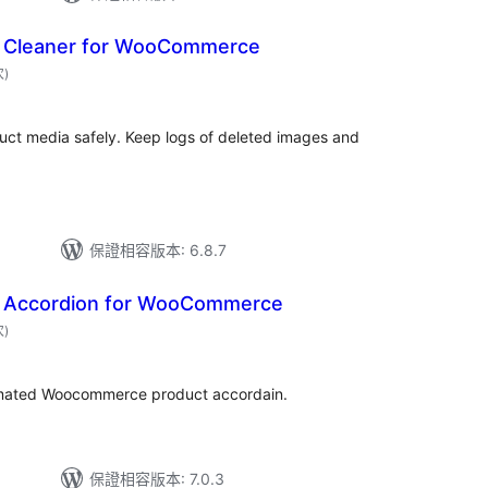
a Cleaner for WooCommerce
評
次
)
分
次
數
t media safely. Keep logs of deleted images and
保證相容版本: 6.8.7
 Accordion for WooCommerce
評
次
)
分
次
數
animated Woocommerce product accordain.
保證相容版本: 7.0.3