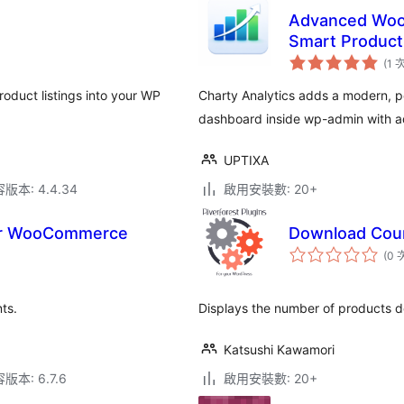
Advanced Wooc
Smart Product
(1 
oduct listings into your WP
Charty Analytics adds a modern,
dashboard inside wp-admin with ad
UPTIXA
本: 4.4.34
啟用安裝數: 20+
for WooCommerce
Download Cou
(0 
ts.
Displays the number of products 
Katsushi Kawamori
本: 6.7.6
啟用安裝數: 20+