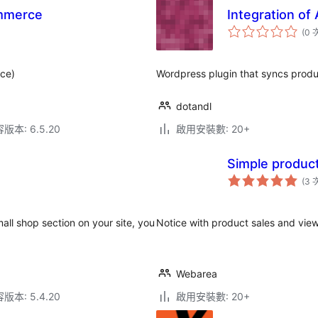
ommerce
Integration o
(0 
ce)
Wordpress plugin that syncs prod
dotandl
本: 6.5.20
啟用安裝數: 20+
Simple produc
(3 
ll shop section on your site, you
Notice with product sales and views
Webarea
本: 5.4.20
啟用安裝數: 20+