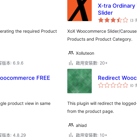
X-tra Ordinar
Slider
(3 
erating the required Product
XoX Woocommerce Slider/Carousel is
Products and Product Category.
Xolluteon
本: 6.9.6
啟用安裝數: 20+
r Woocommerce FREE
Redirect Wooc
(0 
ngle product view in same
This plugin will redirect the logge
from the product page.
ahiad
本: 4.8.29
啟用安裝數: 10+