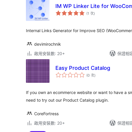
IM WP Linker Lite for WooC
評
(1 次
)
分
次
數
Internal Links Generator for Improve SEO (WooCommer
devimirochnik
啟用安裝數: 20+
保證相容版
Easy Product Catalog
評
(0 次
)
分
次
數
If you own an ecommerce website or want to have a sma
need to try out our Product Catalog plugin.
CoreFortress
啟用安裝數: 20+
保證相容版