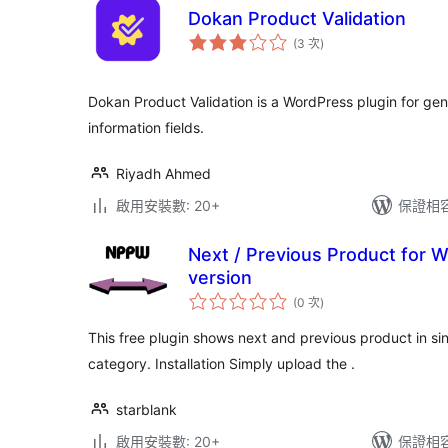
Dokan Product Validation
評
(3 次
)
分
次
數
Dokan Product Validation is a WordPress plugin for gen
information fields.
Riyadh Ahmed
啟用安裝數: 20+
保證相容版
Next / Previous Product fo
version
評
(0 次
)
分
次
數
This free plugin shows next and previous product in si
category. Installation Simply upload the .
starblank
啟用安裝數: 20+
保證相容版