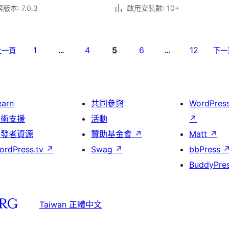
本: 7.0.3
啟用安裝數: 10+
1
4
5
6
12
上一頁
…
…
下一
earn
共同參與
WordPres
技術支援
活動
↗
開發者資源
贊助基金會
↗
Matt
↗
ordPress.tv
↗
Swag
↗
bbPress
BuddyPre
Taiwan 正體中文