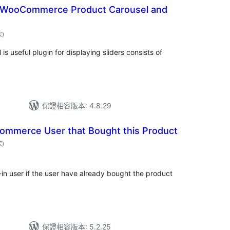
y WooCommerce Product Carousel and
評
次
)
分
次
數
 useful plugin for displaying sliders consists of
保證相容版本: 4.8.29
ommerce User that Bought this Product
評
次
)
分
次
數
d-in user if the user have already bought the product
保證相容版本: 5.2.25