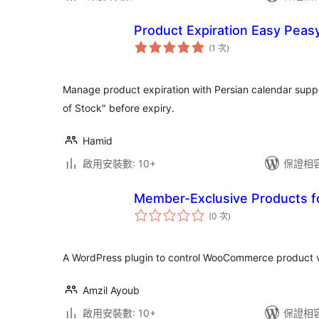
Product Expiration Easy Peas
評
(1 次
)
分
次
數
Manage product expiration with Persian calendar supp
of Stock" before expiry.
Hamid
啟用安裝數: 10+
保證相容版
Member-Exclusive Products
評
(0 次
)
分
次
數
A WordPress plugin to control WooCommerce product visi
Amzil Ayoub
啟用安裝數: 10+
保證相容版