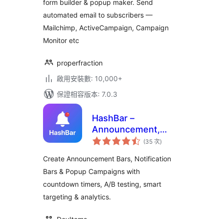
form builder & popup maker. Send
Etc.
automated email to subscribers —
Mailchimp, ActiveCampaign, Campaign
Monitor etc
properfraction
啟用安裝數: 10,000+
保證相容版本: 7.0.3
HashBar –
Announcement,
評
Notification Bar &
(35 次
)
分
次
Popup Campaign
數
Create Announcement Bars, Notification
Bars & Popup Campaigns with
countdown timers, A/B testing, smart
targeting & analytics.