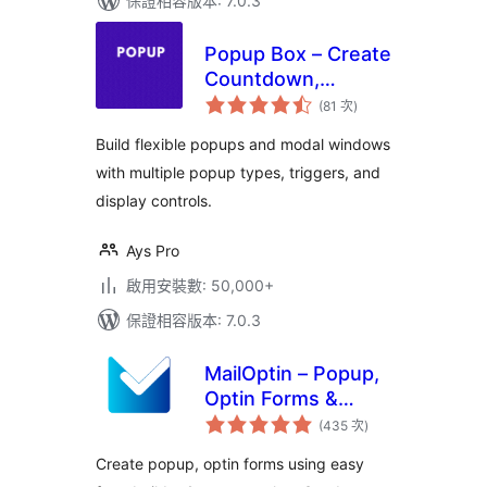
保證相容版本: 7.0.3
Popup Box – Create
Countdown,
評
Coupon, Video,
(81 次
)
分
次
Contact Form
數
Build flexible popups and modal windows
Popups
with multiple popup types, triggers, and
display controls.
Ays Pro
啟用安裝數: 50,000+
保證相容版本: 7.0.3
MailOptin – Popup,
Optin Forms &
評
Email Newsletters
(435 次
)
分
次
for Mailchimp,
數
Create popup, optin forms using easy
HubSpot, AWeber