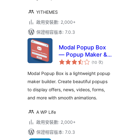
YITHEMES
啟用安裝數: 2,000+
保證相容版本: 7.0.3
Modal Popup Box
— Popup Maker &
評
Popup Builder
(10 次
)
分
次
數
Modal Popup Box is a lightweight popup
maker builder. Create beautiful popups
to display offers, news, videos, forms,
and more with smooth animations.
A WP Life
啟用安裝數: 2,000+
保證相容版本: 7.0.3