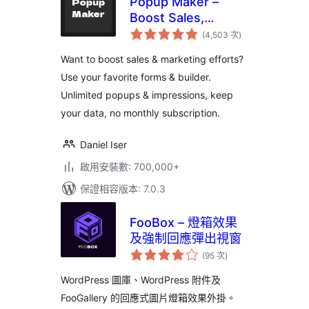
Popup Maker –
Boost Sales,
評
Conversions,
(4,503 次
)
分
次
Optins, Subscribers
數
Want to boost sales & marketing efforts?
with the Ultimate
Use your favorite forms & builder.
WP Popup Builder
Unlimited popups & impressions, keep
your data, no monthly subscription.
Daniel Iser
啟用安裝數: 700,000+
保證相容版本: 7.0.3
FooBox – 燈箱效果
及強制回應彈出視窗
評
(95 次
)
分
次
數
WordPress 圖庫、WordPress 附件及
FooGallery 的回應式圖片燈箱效果外掛。