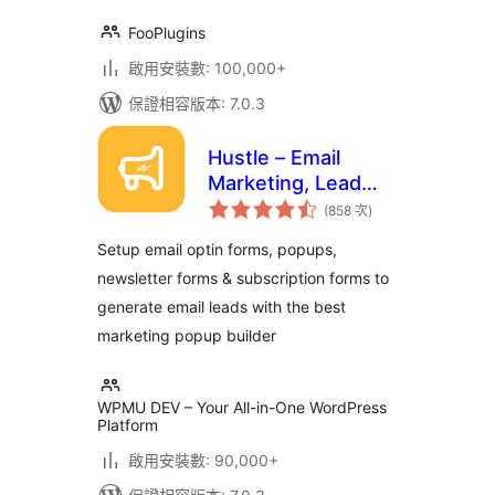
FooPlugins
啟用安裝數: 100,000+
保證相容版本: 7.0.3
Hustle – Email
Marketing, Lead
評
Generation, Optins,
(858 次
)
分
次
Popups
數
Setup email optin forms, popups,
newsletter forms & subscription forms to
generate email leads with the best
marketing popup builder
WPMU DEV – Your All-in-One WordPress
Platform
啟用安裝數: 90,000+