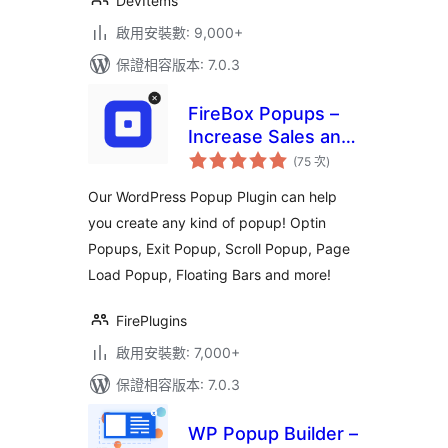
DevItems
啟用安裝數: 9,000+
保證相容版本: 7.0.3
FireBox Popups –
Increase Sales and
評
Grow Your Email
(75 次
)
分
次
List
數
Our WordPress Popup Plugin can help
you create any kind of popup! Optin
Popups, Exit Popup, Scroll Popup, Page
Load Popup, Floating Bars and more!
FirePlugins
啟用安裝數: 7,000+
保證相容版本: 7.0.3
WP Popup Builder –