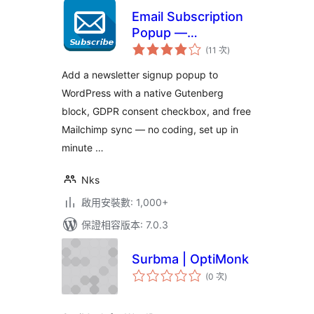
Email Subscription
Popup —
評
Newsletter & GDPR
(11 次
)
分
次
Consent
數
Add a newsletter signup popup to
WordPress with a native Gutenberg
block, GDPR consent checkbox, and free
Mailchimp sync — no coding, set up in
minute …
Nks
啟用安裝數: 1,000+
保證相容版本: 7.0.3
Surbma | OptiMonk
評
(0 次
)
分
次
數