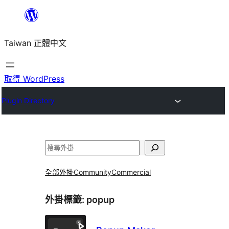
跳
至
Taiwan 正體中文
主
要
內
取得 WordPress
容
Plugin Directory
搜
尋
全部外掛
Community
Commercial
外掛標籤:
popup