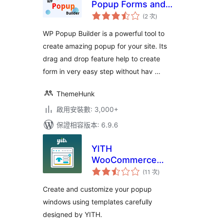
Popup Forms and
評
Marketing Lead
(2 次
)
分
次
Generation
數
WP Popup Builder is a powerful tool to
create amazing popup for your site. Its
drag and drop feature help to create
form in very easy step without hav …
ThemeHunk
啟用安裝數: 3,000+
保證相容版本: 6.9.6
YITH
WooCommerce
評
Popup
(11 次
)
分
次
數
Create and customize your popup
windows using templates carefully
designed by YITH.