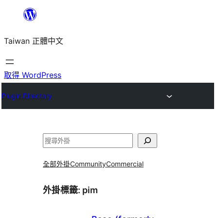
跳
至
Taiwan 正體中文
主
要
內
取得 WordPress
容
Plugin Directory
搜
尋
全部外掛
Community
Commercial
外掛標籤:
pim