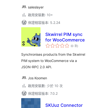
saleslayer
啟用安裝數: 10+
保證相容版本: 5.2.24
Skwirrel PIM sync
for WooCommerce
評
(0 次
)
分
次
數
Synchronises products from the Skwirrel
PIM system to WooCommerce via a
JSON-RPC 2.0 API.
Jos Koomen
啟用安裝數: 少於 10 次
保證相容版本: 7.0.2
SKUuz Connector