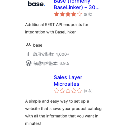
Base (formerly
BaseLinker) – 300+
評
marketplaces, 150+
(5 次
)
分
次
carriers & PIM &
數
Additional REST API endpoints for
OMS & WMS in one
integration with BaseLinker.
base
啟用安裝數: 4,000+
保證相容版本: 6.9.5
Sales Layer
Microsites
評
(0 次
)
分
次
數
A simple and easy way to set up a
website that shows your product catalog
with all the information that you want in
minutes!