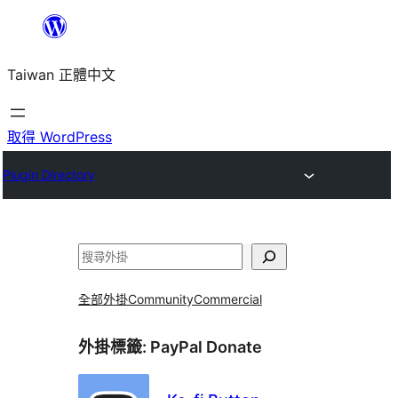
跳
至
Taiwan 正體中文
主
要
內
取得 WordPress
容
Plugin Directory
搜
尋
全部外掛
Community
Commercial
外掛標籤:
PayPal Donate