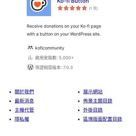
Ko-fi Button
評
(1 次
)
分
次
數
Receive donations on your Ko-fi page
with a button on your WordPress site.
koficommunity
啟用安裝數: 5,000+
保證相容版本: 7.0.3
關於我們
展示網站
最新消息
佈景主題目錄
主機代管
外掛目錄
隱私權
區塊版面配置目錄