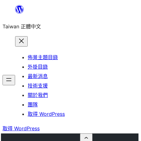
跳
至
Taiwan 正體中文
主
要
內
容
佈景主題目錄
外掛目錄
最新消息
技術支援
關於我們
團隊
取得 WordPress
取得 WordPress