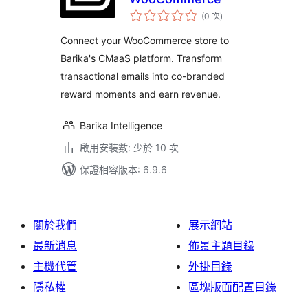
評
(0 次
)
分
次
數
Connect your WooCommerce store to
Barika's CMaaS platform. Transform
transactional emails into co-branded
reward moments and earn revenue.
Barika Intelligence
啟用安裝數: 少於 10 次
保證相容版本: 6.9.6
關於我們
展示網站
最新消息
佈景主題目錄
主機代管
外掛目錄
隱私權
區塊版面配置目錄