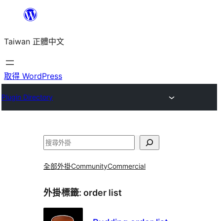
跳
至
Taiwan 正體中文
主
要
內
取得 WordPress
容
Plugin Directory
搜
尋
全部外掛
Community
Commercial
外掛標籤:
order list