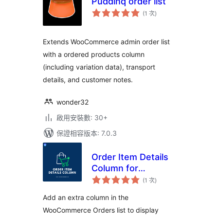
Puddinq order list
評
(1 次
)
分
次
數
Extends WooCommerce admin order list
with a ordered products column
(including variation data), transport
details, and customer notes.
wonder32
啟用安裝數: 30+
保證相容版本: 7.0.3
Order Item Details
Column for
評
WooCommerce
(1 次
)
分
次
數
Add an extra column in the
WooCommerce Orders list to display