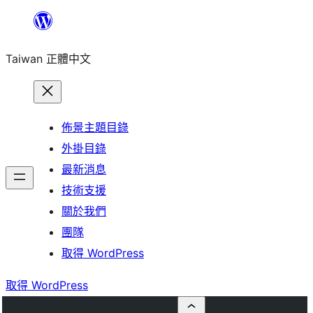
跳
至
Taiwan 正體中文
主
要
內
容
佈景主題目錄
外掛目錄
最新消息
技術支援
關於我們
團隊
取得 WordPress
取得 WordPress