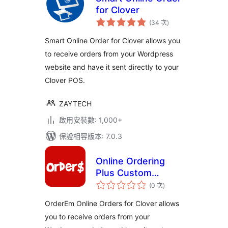
for Clover
評
(34 次
)
分
次
數
Smart Online Order for Clover allows you
to receive orders from your Wordpress
website and have it sent directly to your
Clover POS.
ZAYTECH
啟用安裝數: 1,000+
保證相容版本: 7.0.3
Online Ordering
Plus Custom
評
Branded Apps For
(0 次
)
分
次
Clover Merchants
數
OrderEm Online Orders for Clover allows
you to receive orders from your