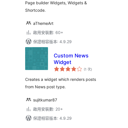
Page builder Widgets, Widgets &
Shortcode.
aThemeArt
啟用安裝數: 60+
保證相容版本: 4.9.29
Custom News
Widget
評
(1 次
)
分
次
數
Creates a widget which renders posts
from News post type.
sujitkumar87
啟用安裝數: 20+
保證相容版本: 4.9.29