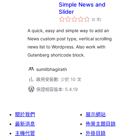
Simple News and
Slider
評
(0 次
)
分
次
數
A quick, easy and simple way to add an
News custom post type, vertical scrolling
news list to Wordpress. Also work with
Gutenberg shortcode block.
sumitbhagirath
啟用安裝數: 少於 10 次
保證相容版本: 5.4.19
關於我們
展示網站
最新消息
佈景主題目錄
主機代管
外掛目錄