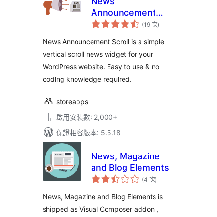
News
Announcement
評
Scroll
(19 次
)
分
次
數
News Announcement Scroll is a simple
vertical scroll news widget for your
WordPress website. Easy to use & no
coding knowledge required.
storeapps
啟用安裝數: 2,000+
保證相容版本: 5.5.18
News, Magazine
and Blog Elements
評
(4 次
)
分
次
數
News, Magazine and Blog Elements is
shipped as Visual Composer addon ,