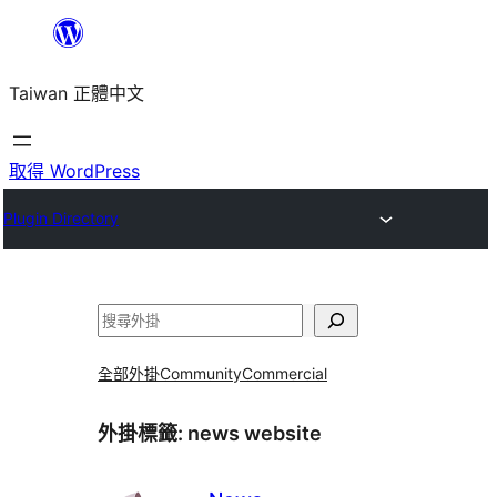
跳
至
Taiwan 正體中文
主
要
內
取得 WordPress
容
Plugin Directory
搜
尋
全部外掛
Community
Commercial
外掛標籤:
news website