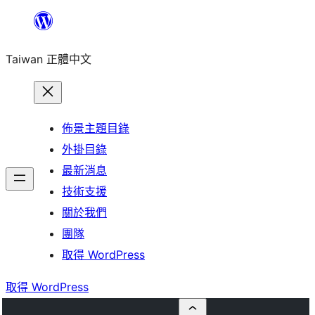
跳
至
Taiwan 正體中文
主
要
內
容
佈景主題目錄
外掛目錄
最新消息
技術支援
關於我們
團隊
取得 WordPress
取得 WordPress