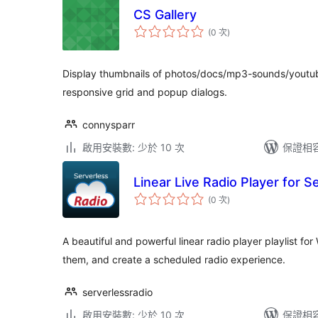
CS Gallery
評
(0 次
)
分
次
數
Display thumbnails of photos/docs/mp3-sounds/youtub
responsive grid and popup dialogs.
connysparr
啟用安裝數: 少於 10 次
保證相容版
Linear Live Radio Player for S
評
(0 次
)
分
次
數
A beautiful and powerful linear radio player playlist f
them, and create a scheduled radio experience.
serverlessradio
啟用安裝數: 少於 10 次
保證相容版