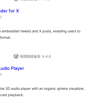
der for X
評
次
)
分
次
數
o embedded tweets and X posts, enabling users to
format.
保證相容版本: 6.4.8
udio Player
評
次
)
分
次
數
e 3D audio player with an organic sphere visualizer,
ecast playback.