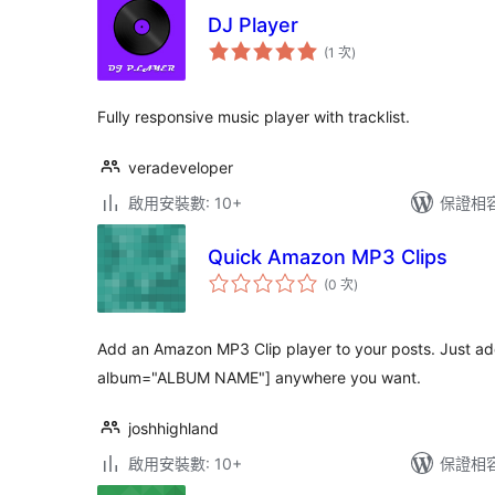
DJ Player
評
(1 次
)
分
次
數
Fully responsive music player with tracklist.
veradeveloper
啟用安裝數: 10+
保證相容版
Quick Amazon MP3 Clips
評
(0 次
)
分
次
數
Add an Amazon MP3 Clip player to your posts. Just a
album="ALBUM NAME"] anywhere you want.
joshhighland
啟用安裝數: 10+
保證相容版