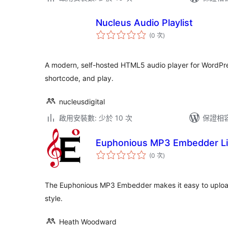
Nucleus Audio Playlist
評
(0 次
)
分
次
數
A modern, self-hosted HTML5 audio player for WordPre
shortcode, and play.
nucleusdigital
啟用安裝數: 少於 10 次
保證相容版
Euphonious MP3 Embedder Li
評
(0 次
)
分
次
數
The Euphonious MP3 Embedder makes it easy to uploa
style.
Heath Woodward