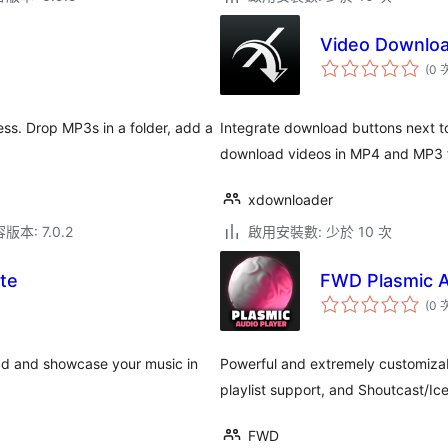
Video Downloa
(0 
ss. Drop MP3s in a folder, add a
Integrate download buttons next t
download videos in MP4 and MP3 
xdownloader
本: 7.0.2
啟用安裝數: 少於 10 次
te
FWD Plasmic A
(0 
d and showcase your music in
Powerful and extremely customizabl
playlist support, and Shoutcast/Ic
FWD