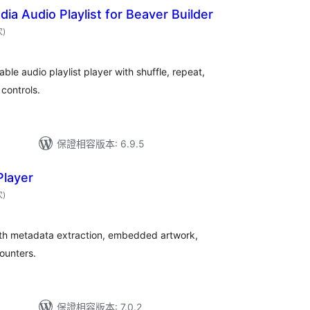
a Audio Playlist for Beaver Builder
評
次
)
分
次
數
le audio playlist player with shuffle, repeat,
controls.
保證相容版本: 6.9.5
Player
評
次
)
分
次
數
ith metadata extraction, embedded artwork,
ounters.
保證相容版本: 7.0.2