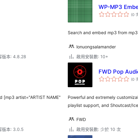
WP-MP3 Emb
(0 
Search and embed mp3 from mp3.zi
lonuongsalamander
本: 4.8.28
啟用安裝數: 10+
FWD Pop Audio
(0 
dd [mp3 artist="ARTIST NAME"
Powerful and extremely customizabl
playlist support, and Shoutcast/Ic
FWD
本: 3.0.5
啟用安裝數: 少於 10 次