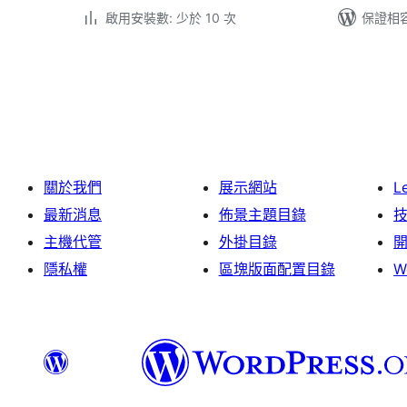
啟用安裝數: 少於 10 次
保證相容版
文
章
分
頁
關於我們
展示網站
L
最新消息
佈景主題目錄
主機代管
外掛目錄
隱私權
區塊版面配置目錄
W