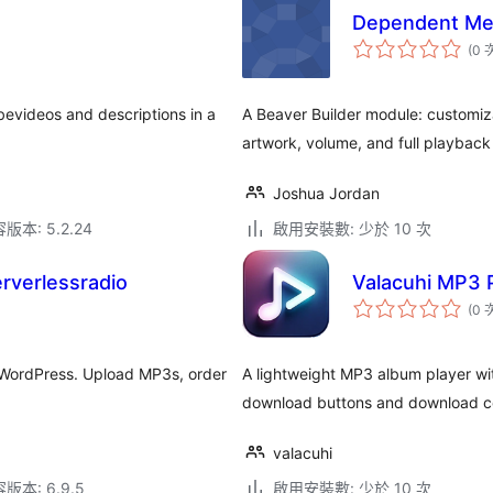
Dependent Medi
(0 
evideos and descriptions in a
A Beaver Builder module: customizab
artwork, volume, and full playback 
Joshua Jordan
本: 5.2.24
啟用安裝數: 少於 10 次
erverlessradio
Valacuhi MP3 
(0 
or WordPress. Upload MP3s, order
A lightweight MP3 album player w
download buttons and download c
valacuhi
本: 6.9.5
啟用安裝數: 少於 10 次