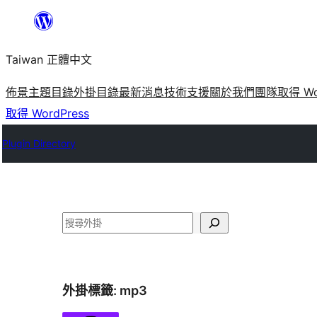
跳
至
Taiwan 正體中文
主
要
佈景主題目錄
外掛目錄
最新消息
技術支援
關於我們
團隊
取得 Wo
內
取得 WordPress
容
Plugin Directory
搜
尋
外掛標籤:
mp3