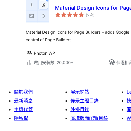
Material Design Icons for Pag
評
(5 次
)
分
次
數
Material Design Icons for Page Builders – adds Google 
control of Page Builders
Photon WP
啟用安裝數: 20,000+
保證相容版
關於我們
展示網站
L
最新消息
佈景主題目錄
主機代管
外掛目錄
隱私權
區塊版面配置目錄
W