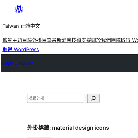
跳
至
Taiwan 正體中文
主
要
佈景主題目錄
外掛目錄
最新消息
技術支援
關於我們
團隊
取得 Wo
內
取得 WordPress
容
Plugin Directory
搜
尋
外掛標籤:
material design icons