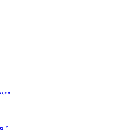
s.com
↗
ss
↗