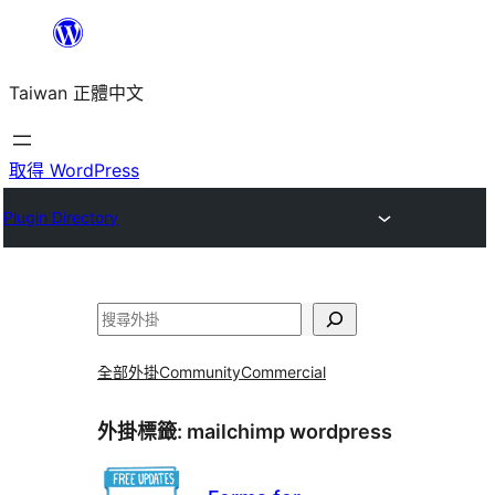
跳
至
Taiwan 正體中文
主
要
內
取得 WordPress
容
Plugin Directory
搜
尋
全部外掛
Community
Commercial
外掛標籤:
mailchimp wordpress