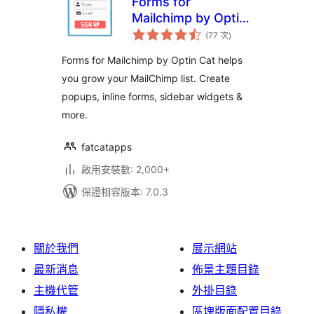
Forms for
Mailchimp by Optin
評
Cat – Grow Your
(77 次
)
分
次
MailChimp List
數
Forms for Mailchimp by Optin Cat helps
you grow your MailChimp list. Create
popups, inline forms, sidebar widgets &
more.
fatcatapps
啟用安裝數: 2,000+
保證相容版本: 7.0.3
關於我們
展示網站
最新消息
佈景主題目錄
主機代管
外掛目錄
隱私權
區塊版面配置目錄