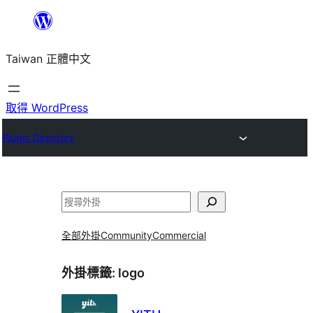
跳
至
Taiwan 正體中文
主
要
內
取得 WordPress
容
Plugin Directory
搜
尋
全部外掛
Community
Commercial
外掛標籤:
logo