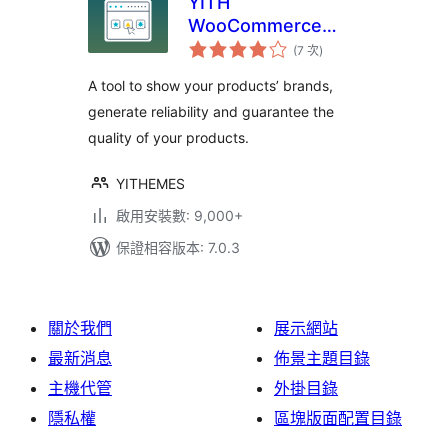
YITH
WooCommerce
評
Brands Add-On
(7 次
)
分
次
數
A tool to show your products’ brands,
generate reliability and guarantee the
quality of your products.
YITHEMES
啟用安裝數: 9,000+
保證相容版本: 7.0.3
關於我們
展示網站
最新消息
佈景主題目錄
主機代管
外掛目錄
隱私權
區塊版面配置目錄