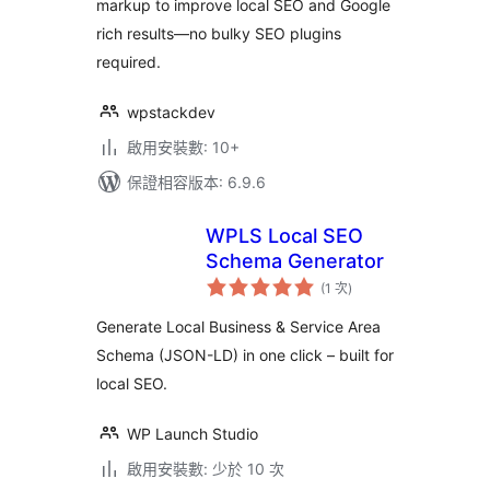
markup to improve local SEO and Google
rich results—no bulky SEO plugins
required.
wpstackdev
啟用安裝數: 10+
保證相容版本: 6.9.6
WPLS Local SEO
Schema Generator
評
(1 次
)
分
次
數
Generate Local Business & Service Area
Schema (JSON-LD) in one click – built for
local SEO.
WP Launch Studio
啟用安裝數: 少於 10 次