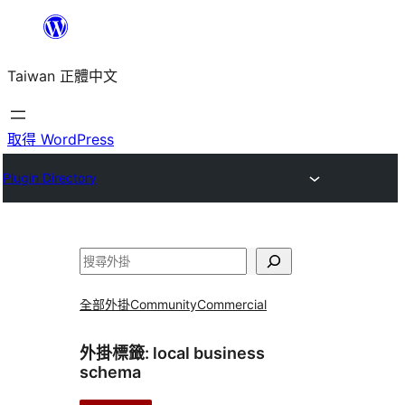
跳
至
Taiwan 正體中文
主
要
內
取得 WordPress
容
Plugin Directory
搜
尋
全部外掛
Community
Commercial
外掛標籤:
local business
schema