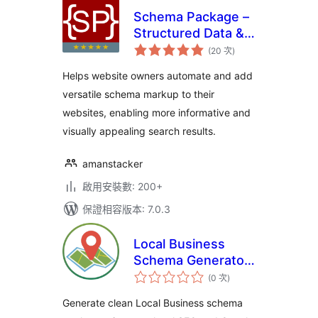
Schema Package –
Structured Data &
評
Rich Snippets Tool
(20 次
)
分
次
for SEO
數
Helps website owners automate and add
versatile schema markup to their
websites, enabling more informative and
visually appealing search results.
amanstacker
啟用安裝數: 200+
保證相容版本: 7.0.3
Local Business
Schema Generator
評
by StackDev
(0 次
)
分
次
數
Generate clean Local Business schema