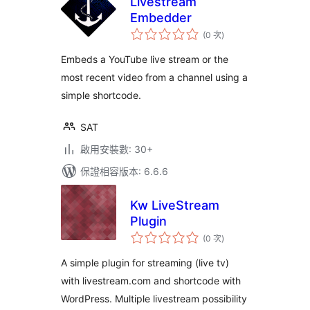
Livestream
Embedder
評
(0 次
)
分
次
數
Embeds a YouTube live stream or the
most recent video from a channel using a
simple shortcode.
SAT
啟用安裝數: 30+
保證相容版本: 6.6.6
Kw LiveStream
Plugin
評
(0 次
)
分
次
數
A simple plugin for streaming (live tv)
with livestream.com and shortcode with
WordPress. Multiple livestream possibility