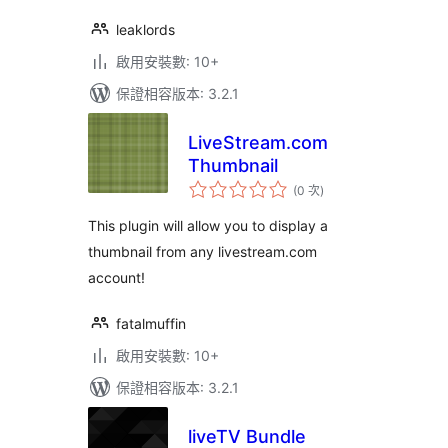
leaklords
啟用安裝數: 10+
保證相容版本: 3.2.1
LiveStream.com
Thumbnail
評
(0 次
)
分
次
數
This plugin will allow you to display a
thumbnail from any livestream.com
account!
fatalmuffin
啟用安裝數: 10+
保證相容版本: 3.2.1
liveTV Bundle