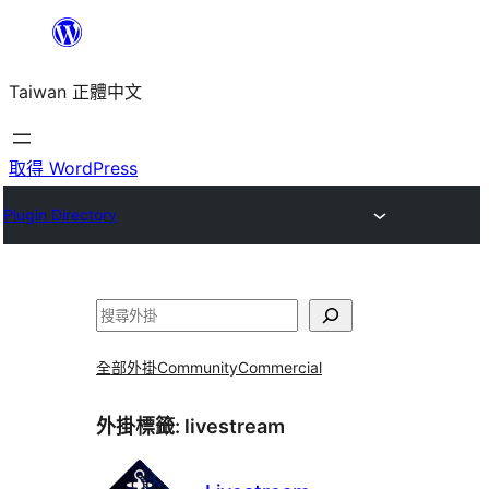
跳
至
Taiwan 正體中文
主
要
內
取得 WordPress
容
Plugin Directory
搜
尋
全部外掛
Community
Commercial
外掛標籤:
livestream