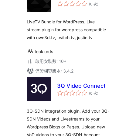
評
(0 次
)
分
次
數
LiveTV Bundle for WordPress. Live
stream plugin for wordpress compatible
with own3d.tv, twitch.tv, justin.tv
leaklords
啟用安裝數: 10+
保證相容版本: 3.4.2
3Q Video Connect
評
(0 次
)
分
次
數
3Q-SDN integration plugin. Add your 3Q-
SDN Videos and Livestreams to your
Wordpress Blogs or Pages. Upload new
VoD videos to your 3Q-SDN Account.