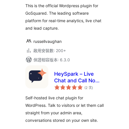
次
Analytics and Live
數
This is the official Wordpress plugin for
Chat for WordPress
GoSquared. The leading software
platform for real-time analytics, live chat
and lead capture.
russellvaughan
啟用安裝數: 200+
保證相容版本: 6.3.0
HeySpark – Live
Chat and Call Now
評
Plugin
(2 次
)
分
次
數
Self-hosted live chat plugin for
WordPress. Talk to visitors or let them call
straight from your admin area,
conversations stored on your own site.