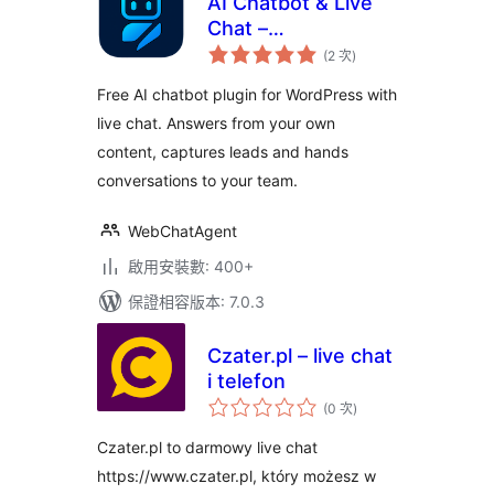
AI Chatbot & Live
Chat –
評
WebChatAgent
(2 次
)
分
次
數
Free AI chatbot plugin for WordPress with
live chat. Answers from your own
content, captures leads and hands
conversations to your team.
WebChatAgent
啟用安裝數: 400+
保證相容版本: 7.0.3
Czater.pl – live chat
i telefon
評
(0 次
)
分
次
數
Czater.pl to darmowy live chat
https://www.czater.pl, który możesz w