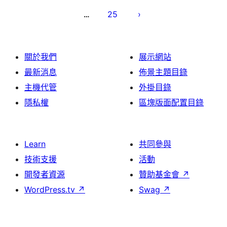
分
25
…
頁
關於我們
展示網站
最新消息
佈景主題目錄
主機代管
外掛目錄
隱私權
區塊版面配置目錄
Learn
共同參與
技術支援
活動
開發者資源
贊助基金會
↗
WordPress.tv
↗
Swag
↗