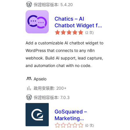
保證相容版本: 5.4.20
Chatics – AI
Chatbot Widget for
評
WordPress (n8n
(2 次
)
分
次
Powered)
數
Add a customizable AI chatbot widget to
WordPress that connects to any n8n
webhook. Build AI support, lead capture,
and automation chat with no code.
Apselo
啟用安裝數: 200+
保證相容版本: 7.0.3
GoSquared –
Marketing
評
Automation, CRM,
(0 次
)
分