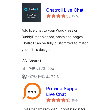
Chatroll Live Chat
評
(5 次
)
分
次
數
Add live chat to your WordPress or
BuddyPress sidebar, posts and pages.
Chatroll can be fully customized to match
your site's design.
Chatroll
啟用安裝數: 200+
保證相容版本: 7.0.3
Provide Support
Live Chat
評
(8 次
)
分
次
數
Live Chat by Provide Support plugin for