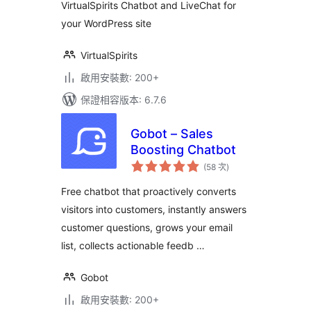
數
VirtualSpirits Chatbot and LiveChat for
your WordPress site
VirtualSpirits
啟用安裝數: 200+
保證相容版本: 6.7.6
Gobot – Sales
Boosting Chatbot
評
(58 次
)
分
次
數
Free chatbot that proactively converts
visitors into customers, instantly answers
customer questions, grows your email
list, collects actionable feedb …
Gobot
啟用安裝數: 200+