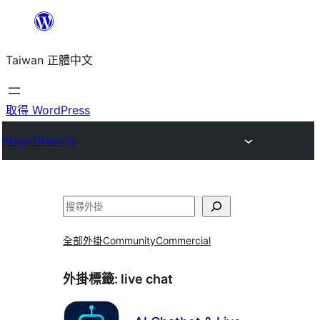
跳
至
Taiwan 正體中文
主
要
內
取得 WordPress
容
Plugin Directory
搜
尋
全部外掛
Community
Commercial
外掛標籤:
live chat