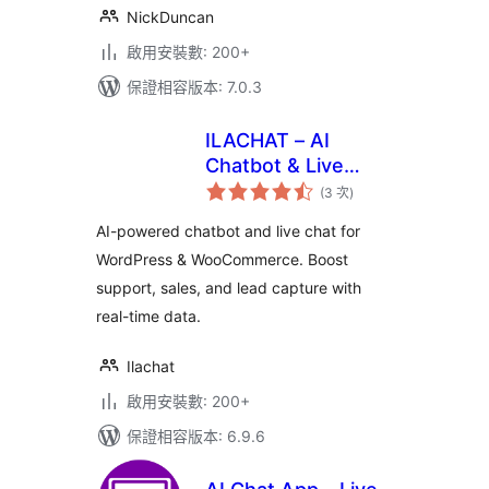
NickDuncan
啟用安裝數: 200+
保證相容版本: 7.0.3
ILACHAT – AI
Chatbot & Live
評
Chat
(3 次
)
分
次
數
AI-powered chatbot and live chat for
WordPress & WooCommerce. Boost
support, sales, and lead capture with
real-time data.
Ilachat
啟用安裝數: 200+
保證相容版本: 6.9.6