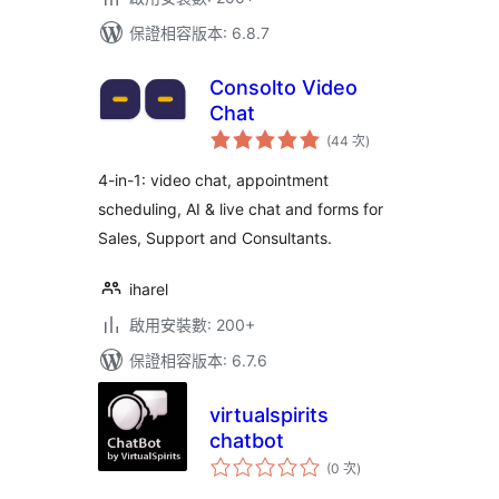
保證相容版本: 6.8.7
Consolto Video
Chat
評
(44 次
)
分
次
數
4-in-1: video chat, appointment
scheduling, AI & live chat and forms for
Sales, Support and Consultants.
iharel
啟用安裝數: 200+
保證相容版本: 6.7.6
virtualspirits
chatbot
評
(0 次
)
分
次