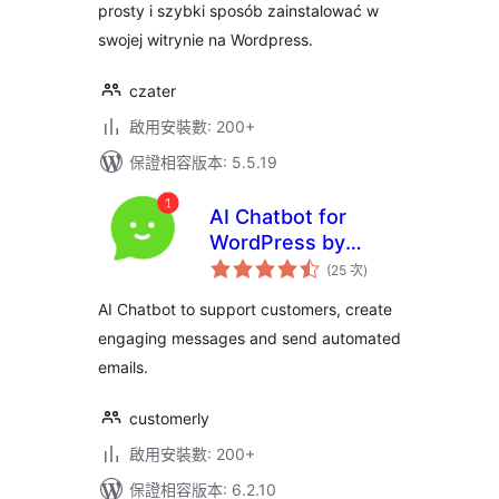
prosty i szybki sposób zainstalować w
swojej witrynie na Wordpress.
czater
啟用安裝數: 200+
保證相容版本: 5.5.19
AI Chatbot for
WordPress by
評
Customerly
(25 次
)
分
次
數
AI Chatbot to support customers, create
engaging messages and send automated
emails.
customerly
啟用安裝數: 200+
保證相容版本: 6.2.10