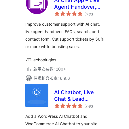
AI Chat App – Live
Agent Handover,
評
Help Docs, Email,
(6 次
)
分
次
Call Button, Fast
數
Improve customer support with AI chat,
Support
live agent handover, FAQs, search, and
contact form. Cut support tickets by 50%
or more while boosting sales.
echoplugins
啟用安裝數: 200+
保證相容版本: 6.9.6
AI Chatbot, Live
Chat & Lead
評
Generation for
(2 次
)
分
次
WordPress
數
Add a WordPress AI Chatbot and
WooCommerce AI Chatbot to your site.