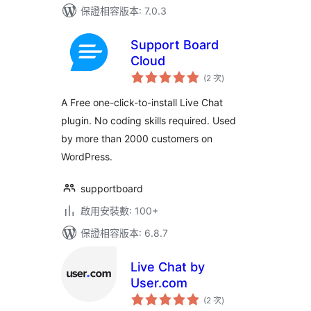
保證相容版本: 7.0.3
Support Board
Cloud
評
(2 次
)
分
次
數
A Free one-click-to-install Live Chat
plugin. No coding skills required. Used
by more than 2000 customers on
WordPress.
supportboard
啟用安裝數: 100+
保證相容版本: 6.8.7
Live Chat by
User.com
評
(2 次
)
分