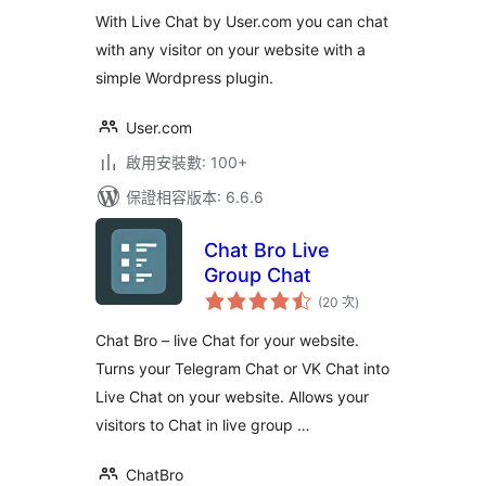
次
數
With Live Chat by User.com you can chat
with any visitor on your website with a
simple Wordpress plugin.
User.com
啟用安裝數: 100+
保證相容版本: 6.6.6
Chat Bro Live
Group Chat
評
(20 次
)
分
次
數
Chat Bro – live Chat for your website.
Turns your Telegram Chat or VK Chat into
Live Chat on your website. Allows your
visitors to Chat in live group …
ChatBro