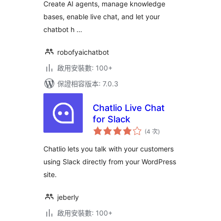
Create AI agents, manage knowledge
bases, enable live chat, and let your
chatbot h …
robofyaichatbot
啟用安裝數: 100+
保證相容版本: 7.0.3
Chatlio Live Chat
for Slack
評
(4 次
)
分
次
數
Chatlio lets you talk with your customers
using Slack directly from your WordPress
site.
jeberly
啟用安裝數: 100+