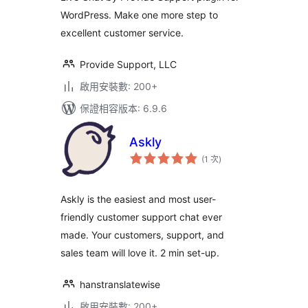
WordPress. Make one more step to
excellent customer service.
Provide Support, LLC
啟用安裝數: 200+
保證相容版本: 6.9.6
Askly
評
(1 次
)
分
次
數
Askly is the easiest and most user-
friendly customer support chat ever
made. Your customers, support, and
sales team will love it. 2 min set-up.
hanstranslatewise
啟用安裝數: 200+