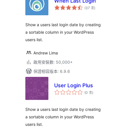
When Last Login
評
(37 次
)
分
次
數
Show a users last login date by creating
a sortable column in your WordPress
users list.
Andrew Lima
啟用安裝數: 50,000+
保證相容版本: 6.9.6
User Login Plus
評
(0 次
)
分
次
數
Show a users last login date by creating
a sortable column in your WordPress
users list.