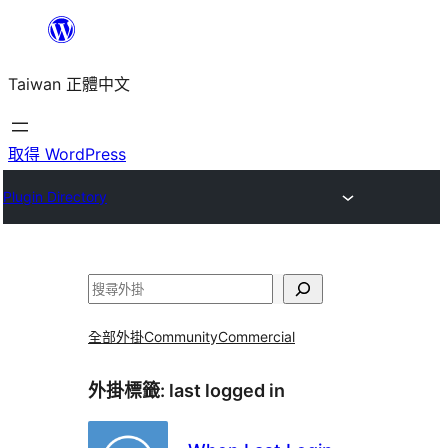
跳
至
Taiwan 正體中文
主
要
內
取得 WordPress
容
Plugin Directory
搜
尋
全部外掛
Community
Commercial
外掛標籤:
last logged in