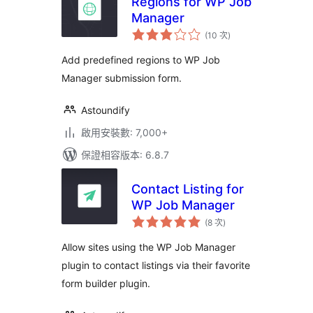
Regions for WP Job
Manager
評
(10 次
)
分
次
數
Add predefined regions to WP Job
Manager submission form.
Astoundify
啟用安裝數: 7,000+
保證相容版本: 6.8.7
Contact Listing for
WP Job Manager
評
(8 次
)
分
次
數
Allow sites using the WP Job Manager
plugin to contact listings via their favorite
form builder plugin.