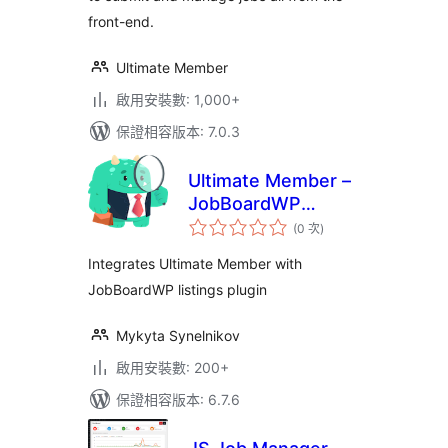
front-end.
Ultimate Member
啟用安裝數: 1,000+
保證相容版本: 7.0.3
Ultimate Member –
JobBoardWP
評
integration
(0 次
)
分
次
數
Integrates Ultimate Member with
JobBoardWP listings plugin
Mykyta Synelnikov
啟用安裝數: 200+
保證相容版本: 6.7.6