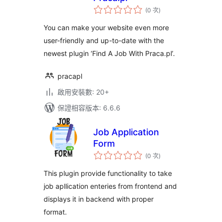
評
(0 次
)
分
次
數
You can make your website even more
user-friendly and up-to-date with the
newest plugin ‘Find A Job With Praca.pl’.
pracapl
啟用安裝數: 20+
保證相容版本: 6.6.6
Job Application
Form
評
(0 次
)
分
次
數
This plugin provide functionality to take
job apllication enteries from frontend and
displays it in backend with proper
format.