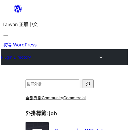
跳
至
Taiwan 正體中文
主
要
內
取得 WordPress
容
Plugin Directory
搜
尋
全部外掛
Community
Commercial
外掛標籤:
job