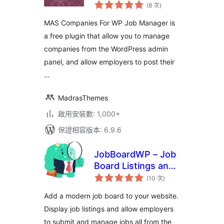
評
Manager
(8 次
)
分
次
數
MAS Companies For WP Job Manager is
a free plugin that allow you to manage
companies from the WordPress admin
panel, and allow employers to post their
…
MadrasThemes
啟用安裝數: 1,000+
保證相容版本: 6.9.6
JobBoardWP – Job
Board Listings and
評
Submissions
(10 次
)
分
次
數
Add a modern job board to your website.
Display job listings and allow employers
to submit and manage jobs all from the