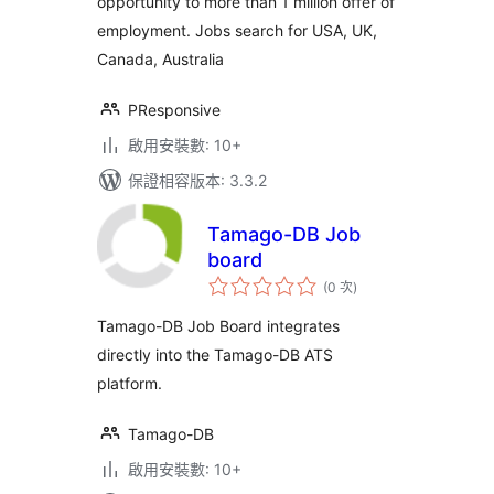
opportunity to more than 1 million offer of
employment. Jobs search for USA, UK,
Canada, Australia
PResponsive
啟用安裝數: 10+
保證相容版本: 3.3.2
Tamago-DB Job
board
評
(0 次
)
分
次
數
Tamago-DB Job Board integrates
directly into the Tamago-DB ATS
platform.
Tamago-DB
啟用安裝數: 10+