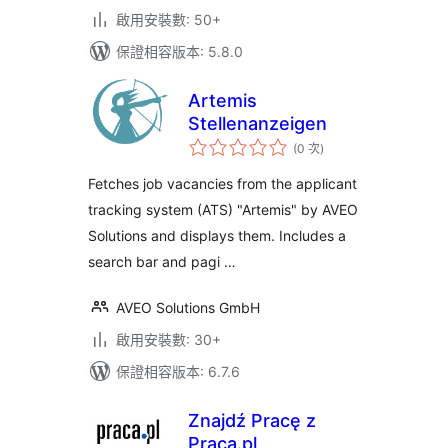
啟用安裝數: 50+
保證相容版本: 5.8.0
Artemis
Stellenanzeigen
評
(0 次
)
分
次
數
Fetches job vacancies from the applicant
tracking system (ATS) "Artemis" by AVEO
Solutions and displays them. Includes a
search bar and pagi …
AVEO Solutions GmbH
啟用安裝數: 30+
保證相容版本: 6.7.6
Znajdź Pracę z
Praca.pl