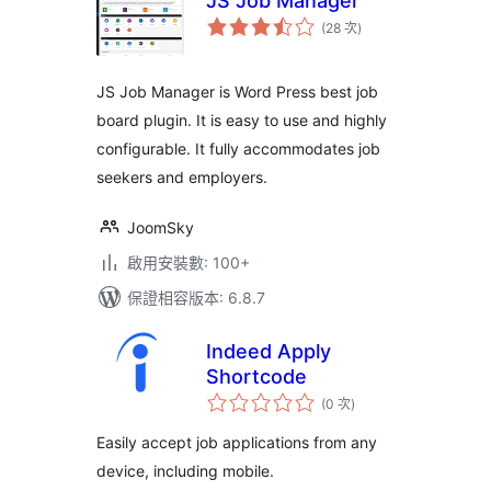
JS Job Manager
評
(28 次
)
分
次
數
JS Job Manager is Word Press best job
board plugin. It is easy to use and highly
configurable. It fully accommodates job
seekers and employers.
JoomSky
啟用安裝數: 100+
保證相容版本: 6.8.7
Indeed Apply
Shortcode
評
(0 次
)
分
次
數
Easily accept job applications from any
device, including mobile.