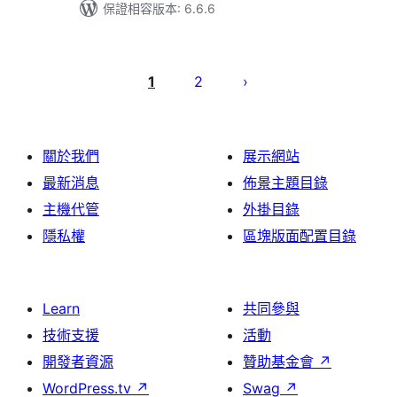
保證相容版本: 6.6.6
文
章
1
2
分
頁
關於我們
展示網站
最新消息
佈景主題目錄
主機代管
外掛目錄
隱私權
區塊版面配置目錄
Learn
共同參與
技術支援
活動
開發者資源
贊助基金會
↗
WordPress.tv
↗
Swag
↗