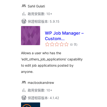
Sahil Gulati
啟用安裝數: 10+
保證相容版本: 5.9.15
WP Job Manager –
Custom
評
Management Role
(0 次
)
分
次
數
Allows a user who has the
'edit_others_job_applications' capability
to edit job applications posted by
anyone.
macbookandrew
啟用安裝數: 10+
保證相容版本: 4.1.42