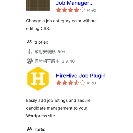
Job Manager
評
Categories
(4 次
)
分
次
數
Change a job category color without
editing CSS.
tripflex
啟用安裝數: 50+
保證相容版本: 3.9.40
HireHive Job Plugin
評
(6 次
)
分
次
數
Easily add job listings and secure
candidate management to your
Wordpress site.
zartis