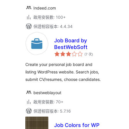
Indeed.com
啟用安裝數: 100+
保證相容版本: 4.4.34
Job Board by
BestWebSoft
評
(7 次
)
分
次
數
Create your personal job board and
listing WordPress website. Search jobs,
submit CV/resumes, choose candidates.
bestweblayout
啟用安裝數: 70+
保證相容版本: 5.7.16
Job Colors for WP