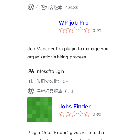
保證相容版本: 4.6.30
WP job Pro
評
(0 次
)
分
次
數
Job Manager Pro plugin to manage your
organization's hiring process.
infosoftplugin
啟用安裝數: 10+
保證相容版本: 6.1.11
Jobs Finder
評
(0 次
)
分
次
數
Plugin "Jobs Finder" gives visitors the