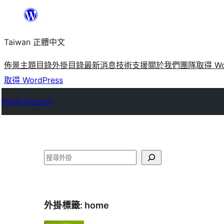
跳
至
Taiwan 正體中文
主
要
佈景主題目錄
外掛目錄
最新消息
技術支援
關於我們
團隊
取得 Wo
內
取得 WordPress
容
Plugin Directory
搜
尋
外掛標籤:
home