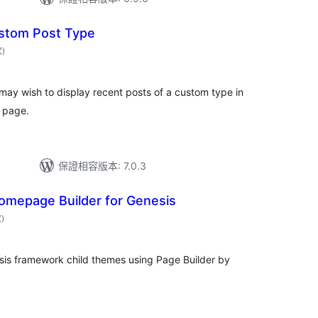
stom Post Type
評
次
)
分
次
數
may wish to display recent posts of a custom type in
t page.
保證相容版本: 7.0.3
Homepage Builder for Genesis
評
次
)
分
次
數
is framework child themes using Page Builder by