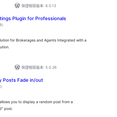
保證相容版本: 6.0.13
tings Plugin for Professionals
評
 次
)
分
次
數
olution for Brokerages and Agents Integrated with a
ution.
保證相容版本: 5.0.26
 Posts Fade in/out
評
次
)
分
次
數
llows you to display a random post from a
d" post.