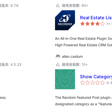
本: 6.7.6
啟用安裝數: 60+
Real Estate Lis
(11
An All-in-One Real Estate Plugin S
High Powered Real Estate CRM Sol
allan.casilum
本: 4.5.33
啟用安裝數: 10+
Show Category
(0 
ess.
The Random Featured Post plugin a
designated category as a "feature