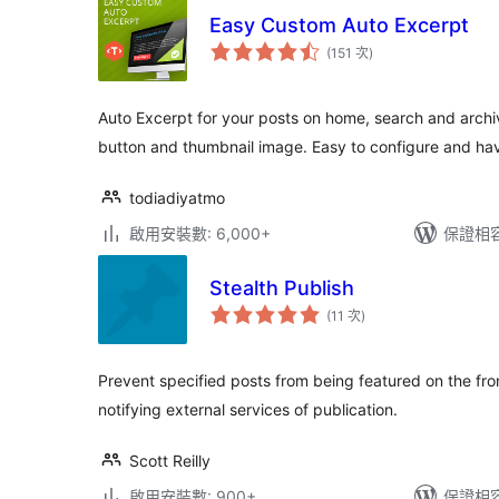
Easy Custom Auto Excerpt
評
(151 次
)
分
次
數
Auto Excerpt for your posts on home, search and arc
button and thumbnail image. Easy to configure and hav
todiadiyatmo
啟用安裝數: 6,000+
保證相容版
Stealth Publish
評
(11 次
)
分
次
數
Prevent specified posts from being featured on the fro
notifying external services of publication.
Scott Reilly
啟用安裝數: 900+
保證相容版