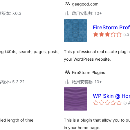
geegood.com
本: 7.0.3
啟用安裝數: 10+
FireStorm Prof
(43
ng (404s, search, pages, posts,
This professional real estate plugin 
your WordPress website.
FireStorm Plugins
本: 5.3.22
啟用安裝數: 10+
WP Skin @ H
(0 
ied length of time.
This is a plugin that allow you to 
in your home page.