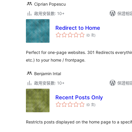
Ciprian Popescu
啟用安裝數: 10+
保證相容版
Redirect to Home
評
(0 次
)
分
次
數
Perfect for one-page websites. 301 Redirects everythi
etc.) to your home / frontpage.
Benjamin Intal
啟用安裝數: 10+
保證相容版
Recent Posts Only
評
(0 次
)
分
次
數
Restricts posts displayed on the home page to a specif