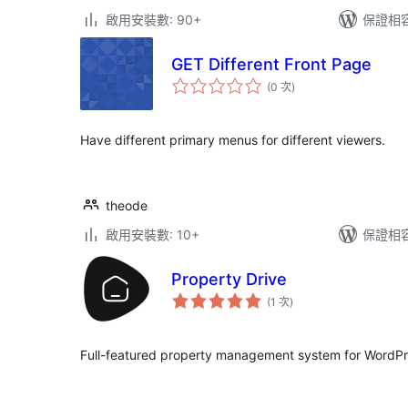
啟用安裝數: 90+
保證相容版
GET Different Front Page
評
(0 次
)
分
次
數
Have different primary menus for different viewers.
theode
啟用安裝數: 10+
保證相容版
Property Drive
評
(1 次
)
分
次
數
Full-featured property management system for WordPr