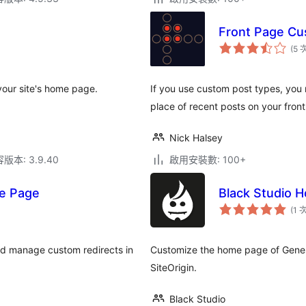
Front Page Cu
(5 
your site's home page.
If you use custom post types, you 
place of recent posts on your fron
Nick Halsey
本: 3.9.40
啟用安裝數: 100+
me Page
Black Studio 
(1 
and manage custom redirects in
Customize the home page of Genes
SiteOrigin.
Black Studio