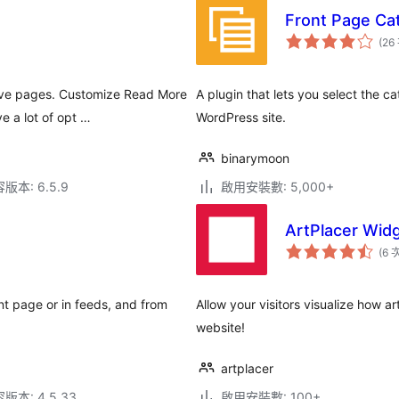
Front Page Ca
(26
hive pages. Customize Read More
A plugin that lets you select the c
e a lot of opt …
WordPress site.
binarymoon
本: 6.5.9
啟用安裝數: 5,000+
ArtPlacer Wid
(6 
nt page or in feeds, and from
Allow your visitors visualize how a
website!
artplacer
本: 4.5.33
啟用安裝數: 100+