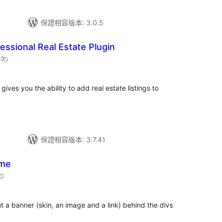
保證相容版本: 3.0.5
essional Real Estate Plugin
評
 次
)
分
次
數
gives you the ability to add real estate listings to
保證相容版本: 3.7.41
ome
評
次
)
分
次
數
put a banner (skin, an image and a link) behind the divs