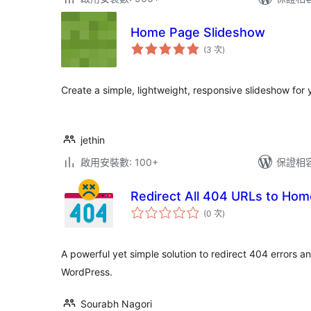
Home Page Slideshow
評
(3 次
)
分
次
數
Create a simple, lightweight, responsive slideshow for 
jethin
啟用安裝數: 100+
保證相容版
Redirect All 404 URLs to Ho
評
(0 次
)
分
次
數
A powerful yet simple solution to redirect 404 errors 
WordPress.
Sourabh Nagori