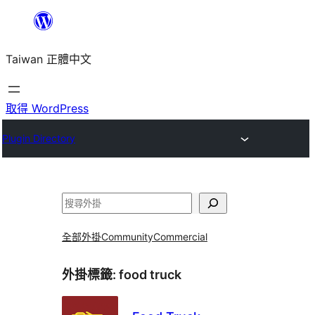
跳
至
Taiwan 正體中文
主
要
內
取得 WordPress
容
Plugin Directory
搜
尋
全部外掛
Community
Commercial
外掛標籤:
food truck