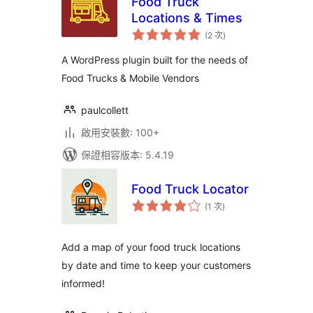
Food Truck
Locations & Times
評
(2 次
)
分
次
數
A WordPress plugin built for the needs of
Food Trucks & Mobile Vendors
paulcollett
啟用安裝數: 100+
保證相容版本: 5.4.19
Food Truck Locator
評
(1 次
)
分
次
數
Add a map of your food truck locations
by date and time to keep your customers
informed!