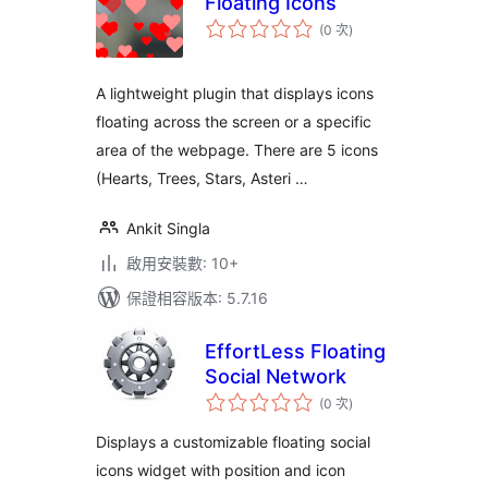
Floating Icons
評
(0 次
)
分
次
數
A lightweight plugin that displays icons
floating across the screen or a specific
area of the webpage. There are 5 icons
(Hearts, Trees, Stars, Asteri …
Ankit Singla
啟用安裝數: 10+
保證相容版本: 5.7.16
EffortLess Floating
Social Network
評
(0 次
)
分
次
數
Displays a customizable floating social
icons widget with position and icon