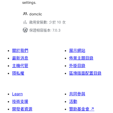
settings.
domclic
啟用安裝數: 少於 10 次
保證相容版本: 7.0.3
關於我們
展示網站
最新消息
佈景主題目錄
主機代管
外掛目錄
隱私權
區塊版面配置目錄
Learn
共同參與
技術支援
活動
開發者資源
贊助基金會
↗