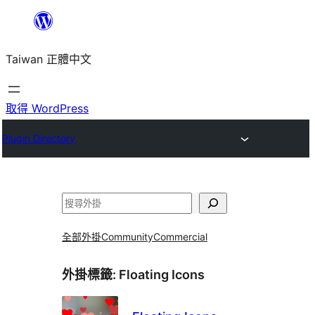
跳
至
Taiwan 正體中文
主
要
內
取得 WordPress
容
Plugin Directory
搜
尋
全部外掛
Community
Commercial
外掛標籤:
Floating Icons