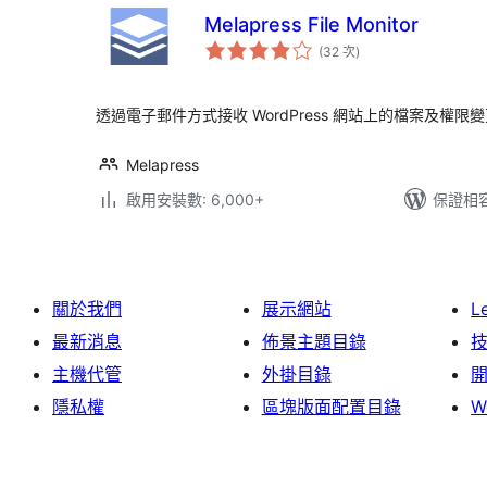
Melapress File Monitor
評
(32 次
)
分
次
數
透過電子郵件方式接收 WordPress 網站上的檔案及權
Melapress
啟用安裝數: 6,000+
保證相容版
關於我們
展示網站
L
最新消息
佈景主題目錄
主機代管
外掛目錄
隱私權
區塊版面配置目錄
W