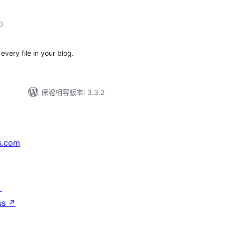
評
次
)
分
次
數
very file in your blog.
保證相容版本: 3.3.2
s.com
↗
ss
↗