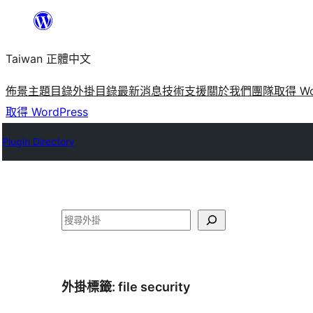
跳
至
Taiwan 正體中文
主
要
佈景主題目錄
外掛目錄
最新消息
技術支援
關於我們
團隊
取得 Wo
內
取得 WordPress
容
Plugin Directory
搜
尋
外掛標籤:
file security