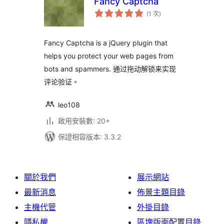
Fancy Captcha
評
(1 次
)
分
次
數
Fancy Captcha is a jQuery plugin that
helps you protect your web pages from
bots and spammers. 通过拖动解锁来实现
评论验证。
leo108
啟用安裝數: 20+
保證相容版本: 3.3.2
關於我們
展示網站
最新消息
佈景主題目錄
主機代管
外掛目錄
隱私權
區塊版面配置目錄