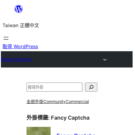
跳
至
Taiwan 正體中文
主
要
內
取得 WordPress
容
Plugin Directory
搜
尋
全部外掛
Community
Commercial
外掛標籤:
Fancy Captcha