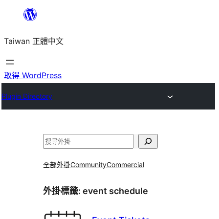
跳
至
Taiwan 正體中文
主
要
內
取得 WordPress
容
Plugin Directory
搜
尋
全部外掛
Community
Commercial
外掛標籤:
event schedule