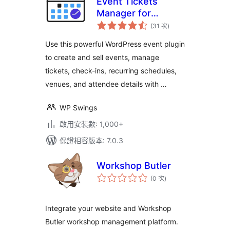
Event Tickets
Manager for
評
WooCommerce
(31 次
)
分
次
數
Use this powerful WordPress event plugin
to create and sell events, manage
tickets, check-ins, recurring schedules,
venues, and attendee details with …
WP Swings
啟用安裝數: 1,000+
保證相容版本: 7.0.3
Workshop Butler
評
(0 次
)
分
次
數
Integrate your website and Workshop
Butler workshop management platform.