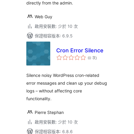
directly from the admin.
Web Guy
啟用安裝數: 少於 10 次
保證相容版本: 6.9.5
Cron Error Silence
評
(0 次
)
分
次
數
Silence noisy WordPress cron-related
error messages and clean up your debug
logs – without affecting core
functionality.
Pierre Stephan
啟用安裝數: 少於 10 次
保證相容版本: 6.8.6