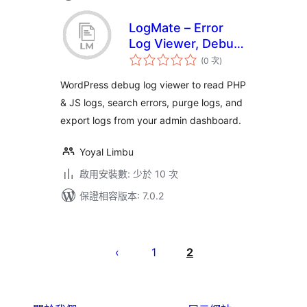
LogMate – Error
Log Viewer, Debug
評
Logger & PHP/JS
(0 次
)
分
次
Log Manager
數
WordPress debug log viewer to read PHP
& JS logs, search errors, purge logs, and
export logs from your admin dashboard.
Yoyal Limbu
啟用安裝數: 少於 10 次
保證相容版本: 7.0.2
文
章
1
2
分
頁