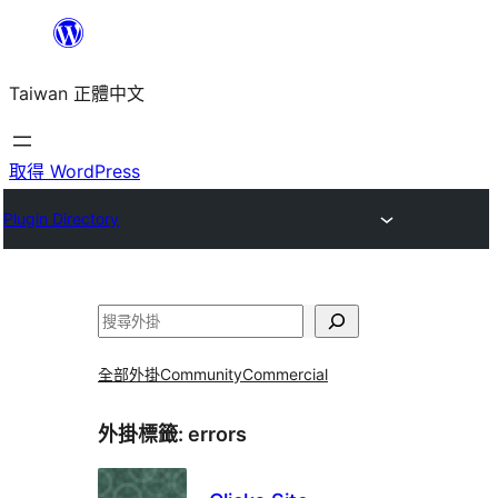
跳
至
Taiwan 正體中文
主
要
內
取得 WordPress
容
Plugin Directory
搜
尋
全部外掛
Community
Commercial
外掛標籤:
errors