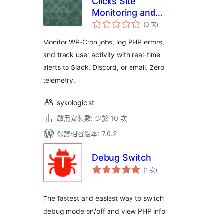
Clicks Site
Monitoring and
評
Audit Logs
(0 次
)
分
次
數
Monitor WP-Cron jobs, log PHP errors,
and track user activity with real-time
alerts to Slack, Discord, or email. Zero
telemetry.
sykologicist
啟用安裝數: 少於 10 次
保證相容版本: 7.0.2
Debug Switch
評
(1 次
)
分
次
數
The fastest and easiest way to switch
debug mode on/off and view PHP info