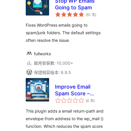
Stop WP Emails
Going to Spam
評
(51 次
)
分
次
數
Fixes WordPress emails going to
spam/junk folders. The default settings
often resolve the issue.
fullworks
啟用安裝數: 10,000+
保證相容版本: 6.9.5
Improve Email
Spam Score –
評
Improves forms
(0 次
)
分
次
phpmail spam
數
This plugin adds a email return-path and
score
envelope-from address to the wp_mail ()
function. Which reduces the spam score