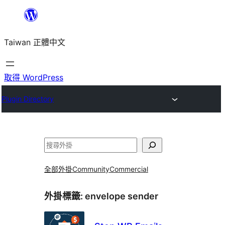
跳
至
Taiwan 正體中文
主
要
內
取得 WordPress
容
Plugin Directory
搜
尋
全部外掛
Community
Commercial
外掛標籤:
envelope sender