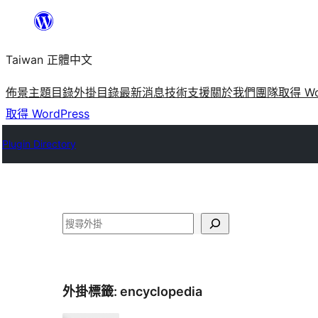
跳
至
Taiwan 正體中文
主
要
佈景主題目錄
外掛目錄
最新消息
技術支援
關於我們
團隊
取得 Wo
內
取得 WordPress
容
Plugin Directory
搜
尋
外掛標籤:
encyclopedia