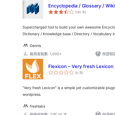
Encyclopedia / Glossary / Wiki
評
(161 次
)
分
次
數
Supercharged tool to build your own awesome Encyclope
Dictionary / Knowledge base / Directory / Vocabulary i
Dennis
啟用安裝數: 1,000+
保證相容版
Flexicon – Very fresh Lexicon
評
(0 次
)
分
次
數
“Very fresh Lexicon" is a simple yet customizable plugin
wordpress.
freshlabs
啟用安裝數: 少於 10 次
保證相容版