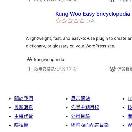
Kung Woo Easy Encyclopedia
評
(0 次
)
分
次
數
A lightweight, fast, and easy-to-use plugin to create a
dictionary, or glossary on your WordPress site.
kungwoopanda
啟用安裝數: 少於 10 次
保證相容版
關於我們
展示網站
L
最新消息
佈景主題目錄
主機代管
外掛目錄
隱私權
區塊版面配置目錄
W