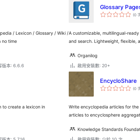
Glossary Page
(0 
dia / Lexicon / Glossary / Wiki /
A customizable, multilingual-ready 
n no time
and search. Lightweight, flexible, 
Organilog
本: 6.6.6
啟用安裝數: 20+
EncycloShare
(0 
 to create a lexicon in
Write encyclopedia articles for th
articles to encyclosphere aggregat
Knowledge Standards Foundat
本: 5.7.16
啟用安裝數: 少於 10 次