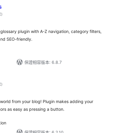
s
評
次
)
分
次
數
glossary plugin with A-Z navigation, category filters,
and SEO-friendly.
保證相容版本: 6.8.7
評
次
)
分
次
數
e world from your blog! Plugin makes adding your
ors as easy as pressing a button.
ion
保證相容版本: 6.2.10