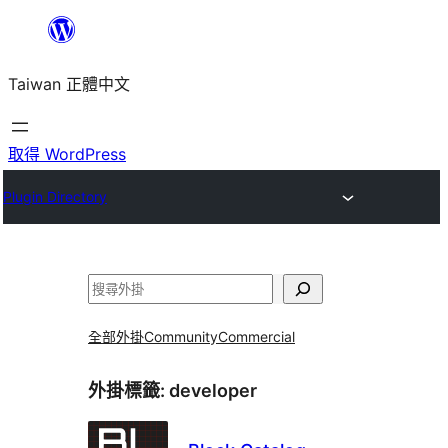
跳
至
Taiwan 正體中文
主
要
內
取得 WordPress
容
Plugin Directory
搜
尋
全部外掛
Community
Commercial
外掛標籤:
developer