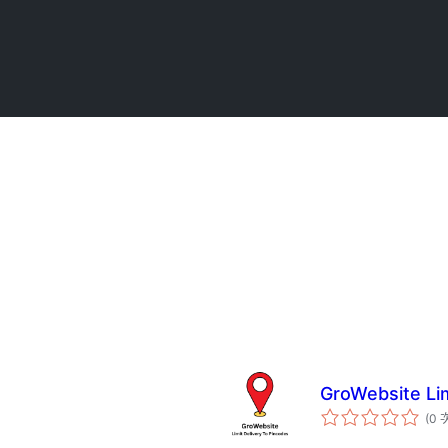
GroWebsite Lim
(0 