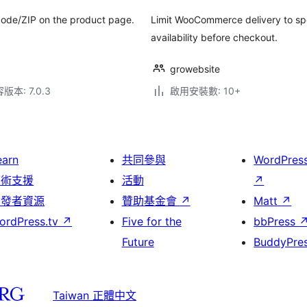
ncode/ZIP on the product page.
Limit WooCommerce delivery to spe
availability before checkout.
growebsite
本: 7.0.3
啟用安裝數: 10+
earn
共同參與
WordPres
技術支援
活動
↗
開發者資源
贊助基金會
↗
Matt
↗
ordPress.tv
↗
Five for the
bbPress
Future
BuddyPre
Taiwan 正體中文