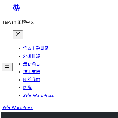
跳
至
Taiwan 正體中文
主
要
內
容
佈景主題目錄
外掛目錄
最新消息
技術支援
關於我們
團隊
取得 WordPress
取得 WordPress