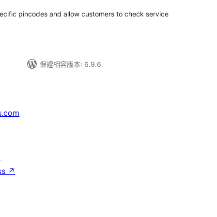
cific pincodes and allow customers to check service
保證相容版本: 6.9.6
s.com
↗
ss
↗