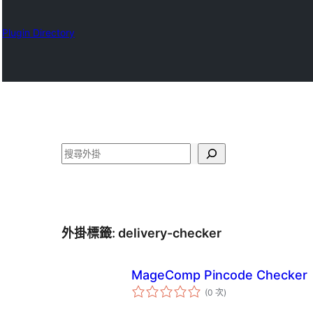
Plugin Directory
搜
尋
外掛標籤:
delivery-checker
MageComp Pincode Checker
評
(0 次
)
分
次
數