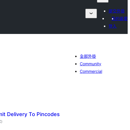
提交外掛
我的最愛
登入
全部外掛
Community
Commercial
it Delivery To Pincodes
評
次
)
分
次
數