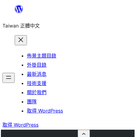
跳
至
Taiwan 正體中文
主
要
內
容
佈景主題目錄
外掛目錄
最新消息
技術支援
關於我們
團隊
取得 WordPress
取得 WordPress