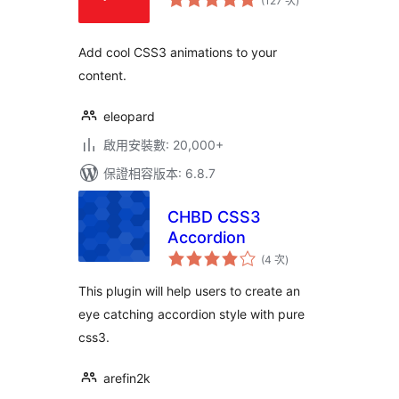
(127 次
)
分
次
數
Add cool CSS3 animations to your
content.
eleopard
啟用安裝數: 20,000+
保證相容版本: 6.8.7
CHBD CSS3
Accordion
評
(4 次
)
分
次
數
This plugin will help users to create an
eye catching accordion style with pure
css3.
arefin2k