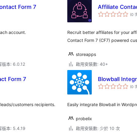
Contact Form 7
Affiliate Con
(0 
each account.
Recruit better affiliates for your a
Contact Form 7 (CF7) powered cust
storeapps
本: 6.0.12
啟用安裝數: 40+
act Form 7
Blowball Integ
(0 
leads/customers recipients.
Easily integrate Blowball in Wordpr
probelix
本: 5.4.19
啟用安裝數: 少於 10 次