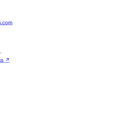
s.com
↗
ss
↗