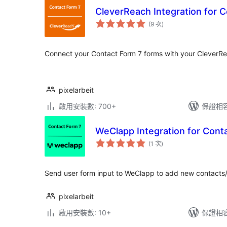
CleverReach Integration for 
評
(9 次
)
分
次
數
Connect your Contact Form 7 forms with your CleverR
pixelarbeit
啟用安裝數: 700+
保證相容版
WeClapp Integration for Cont
評
(1 次
)
分
次
數
Send user form input to WeClapp to add new contacts/
pixelarbeit
啟用安裝數: 10+
保證相容版