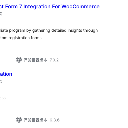
tact Form 7 Integration For WooCommerce
評
次
)
分
次
數
ffiliate program by gathering detailed insights through
om registration forms.
保證相容版本: 7.0.2
ration
評
次
)
分
次
數
ess.
保證相容版本: 6.8.6