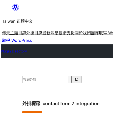
跳
至
Taiwan 正體中文
主
要
佈景主題目錄
外掛目錄
最新消息
技術支援
關於我們
團隊
取得 Wo
內
取得 WordPress
容
Plugin Directory
搜
尋
外掛標籤:
contact form 7 integration