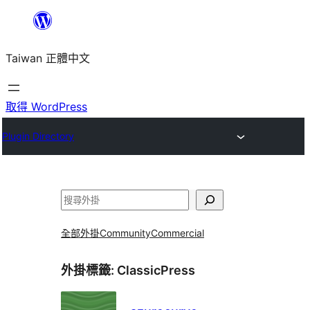
跳
至
Taiwan 正體中文
主
要
內
取得 WordPress
容
Plugin Directory
搜
尋
全部外掛
Community
Commercial
外掛標籤:
ClassicPress