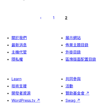
文
章
1
2
分
頁
關於我們
展示網站
最新消息
佈景主題目錄
主機代管
外掛目錄
隱私權
區塊版面配置目錄
Learn
共同參與
技術支援
活動
開發者資源
贊助基金會
↗
WordPress.tv
↗
Swag
↗