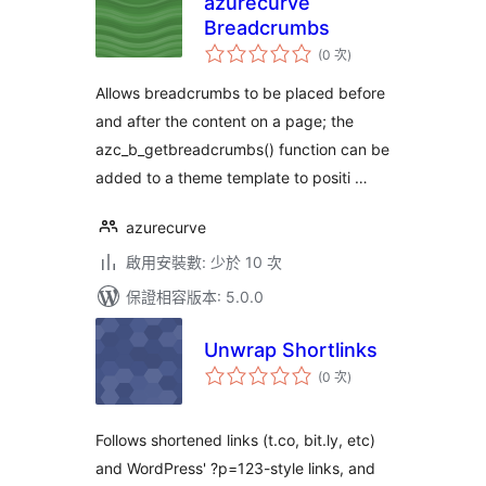
azurecurve
Breadcrumbs
評
(0 次
)
分
次
數
Allows breadcrumbs to be placed before
and after the content on a page; the
azc_b_getbreadcrumbs() function can be
added to a theme template to positi …
azurecurve
啟用安裝數: 少於 10 次
保證相容版本: 5.0.0
Unwrap Shortlinks
評
(0 次
)
分
次
數
Follows shortened links (t.co, bit.ly, etc)
and WordPress' ?p=123-style links, and