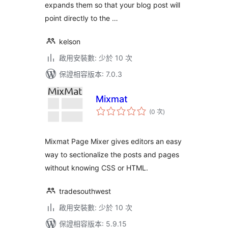
expands them so that your blog post will
point directly to the …
kelson
啟用安裝數: 少於 10 次
保證相容版本: 7.0.3
Mixmat
評
(0 次
)
分
次
數
Mixmat Page Mixer gives editors an easy
way to sectionalize the posts and pages
without knowing CSS or HTML.
tradesouthwest
啟用安裝數: 少於 10 次
保證相容版本: 5.9.15