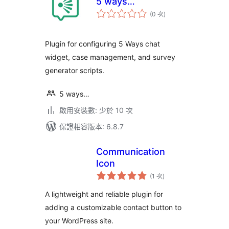
5 ways…
評
(0 次
)
分
次
數
Plugin for configuring 5 Ways chat
widget, case management, and survey
generator scripts.
5 ways…
啟用安裝數: 少於 10 次
保證相容版本: 6.8.7
Communication
Icon
評
(1 次
)
分
次
數
A lightweight and reliable plugin for
adding a customizable contact button to
your WordPress site.