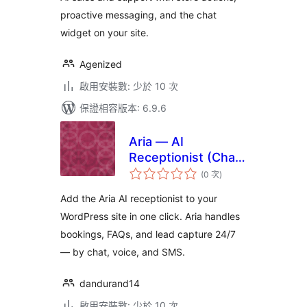
proactive messaging, and the chat
widget on your site.
Agenized
啟用安裝數: 少於 10 次
保證相容版本: 6.9.6
Aria — AI
Receptionist (Chat
評
& Voice)
(0 次
)
分
次
數
Add the Aria AI receptionist to your
WordPress site in one click. Aria handles
bookings, FAQs, and lead capture 24/7
— by chat, voice, and SMS.
dandurand14
啟用安裝數: 少於 10 次