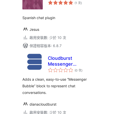
評
(1 次
)
分
次
數
Spanish chat plugin
Jesus
啟用安裝數: 少於 10 次
保證相容版本: 6.8.7
Cloudburst
Messenger
評
Bubbles
(0 次
)
分
次
數
Adds a clean, easy-to-use “Messenger
Bubble” block to represent chat
conversations.
dianacloudburst
啟用安裝數: 少於 10 次