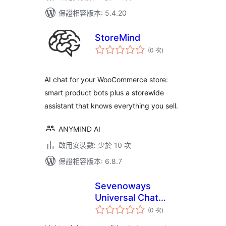
保證相容版本: 5.4.20
StoreMind
評
(0 次
)
分
次
數
AI chat for your WooCommerce store:
smart product bots plus a storewide
assistant that knows everything you sell.
ANYMIND AI
啟用安裝數: 少於 10 次
保證相容版本: 6.8.7
Sevenoways
Universal Chat
評
Popup
(0 次
)
分
次
數