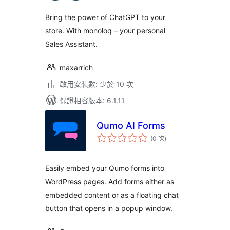
數
Bring the power of ChatGPT to your
store. With monoloq – your personal
Sales Assistant.
maxarrich
啟用安裝數: 少於 10 次
保證相容版本: 6.1.11
Qumo AI Forms
評
(0 次
)
分
次
數
Easily embed your Qumo forms into
WordPress pages. Add forms either as
embedded content or as a floating chat
button that opens in a popup window.