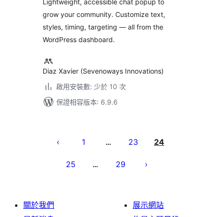
Lightweight, accessible chat popup to
grow your community. Customize text,
styles, timing, targeting — all from the
WordPress dashboard.
Diaz Xavier (Sevenoways Innovations)
啟用安裝數: 少於 10 次
保證相容版本: 6.9.6
文
章
1
23
24
…
分
25
29
…
頁
關於我們
展示網站