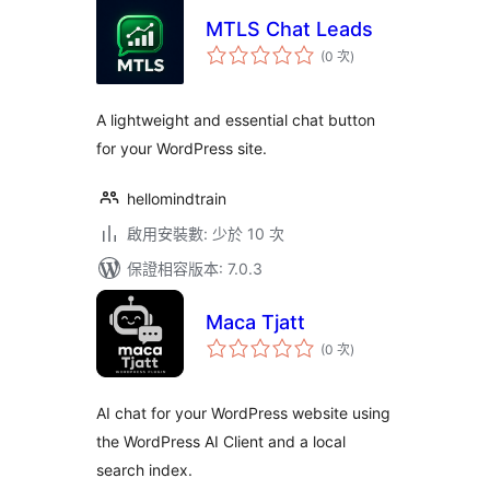
MTLS Chat Leads
評
(0 次
)
分
次
數
A lightweight and essential chat button
for your WordPress site.
hellomindtrain
啟用安裝數: 少於 10 次
保證相容版本: 7.0.3
Maca Tjatt
評
(0 次
)
分
次
數
AI chat for your WordPress website using
the WordPress AI Client and a local
search index.