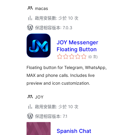
macas
啟用安裝數: 少於 10 次
保證相容版本: 7.0.3
JOY Messenger
Floating Button
評
(0 次
)
分
次
數
Floating button for Telegram, WhatsApp,
MAX and phone calls. Includes live
preview and icon customization.
JOY
啟用安裝數: 少於 10 次
保證相容版本: 7.1
Spanish Chat