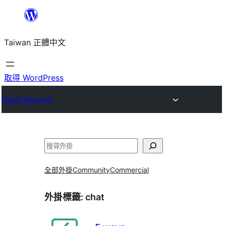
跳
至
Taiwan 正體中文
主
要
內
取得 WordPress
容
Plugin Directory
搜
尋
全部外掛
Community
Commercial
外掛標籤:
chat