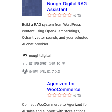
NoughtDigital RAG
Assistant
評
(0 次
)
分
次
數
Build a RAG system from WordPress
content using OpenAI embeddings,
Qdrant vector search, and your selected
AI chat provider.
noughtdigital
啟用安裝數: 少於 10 次
保證相容版本: 7.0.3
Agenized for
WooCommerce
評
(0 次
)
分
次
數
Connect WooCommerce to Agenized for
AI sales and support with store actions,