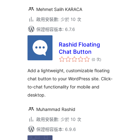
Mehmet Salih KARACA
啟用安裝數: 少於 10 次
保證相容版本: 6.7.6
Rashid Floating
Chat Button
評
(0 次
)
分
次
數
Add a lightweight, customizable floating
chat button to your WordPress site. Click-
to-chat functionality for mobile and
desktop.
Muhammad Rashid
啟用安裝數: 少於 10 次
保證相容版本: 6.9.6