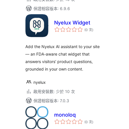
保證相容版本: 6.9.6
Nyelux Widget
評
(0 次
)
分
次
數
Add the Nyelux AI assistant to your site
— an FDA-aware chat widget that
answers visitors' product questions,
grounded in your own content.
nyelux
啟用安裝數: 少於 10 次
保證相容版本: 7.0.3
monoloq
評
(0 次
)
分
次