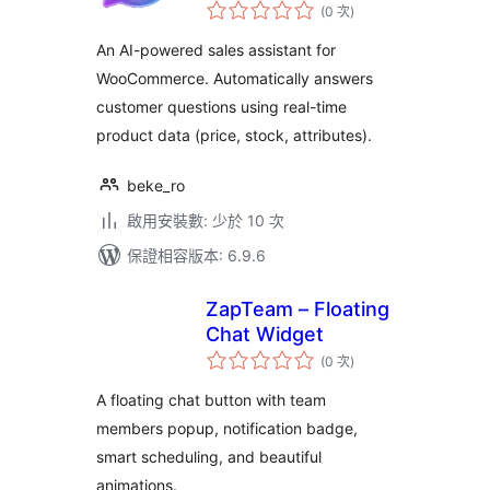
評
(0 次
)
分
次
數
An AI-powered sales assistant for
WooCommerce. Automatically answers
customer questions using real-time
product data (price, stock, attributes).
beke_ro
啟用安裝數: 少於 10 次
保證相容版本: 6.9.6
ZapTeam – Floating
Chat Widget
評
(0 次
)
分
次
數
A floating chat button with team
members popup, notification badge,
smart scheduling, and beautiful
animations.