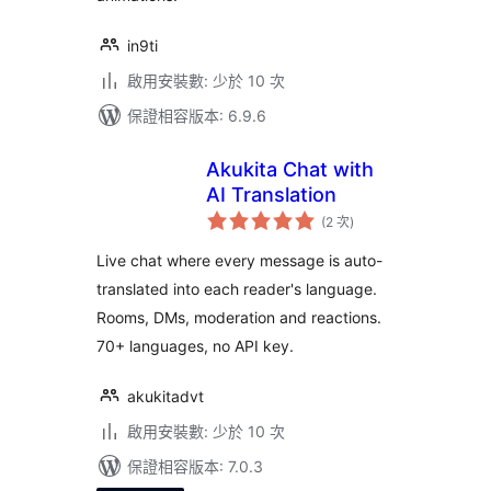
in9ti
啟用安裝數: 少於 10 次
保證相容版本: 6.9.6
Akukita Chat with
AI Translation
評
(2 次
)
分
次
數
Live chat where every message is auto-
translated into each reader's language.
Rooms, DMs, moderation and reactions.
70+ languages, no API key.
akukitadvt
啟用安裝數: 少於 10 次
保證相容版本: 7.0.3