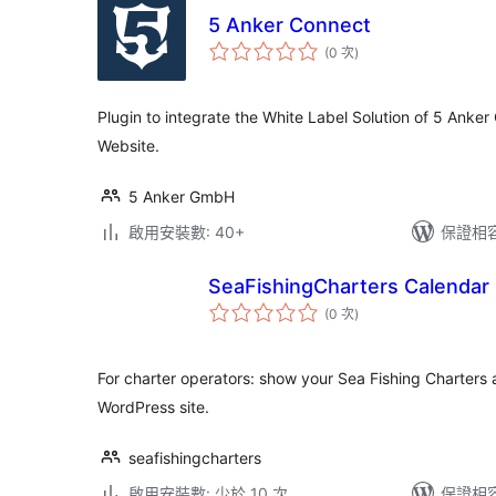
5 Anker Connect
評
(0 次
)
分
次
數
Plugin to integrate the White Label Solution of 5 Anke
Website.
5 Anker GmbH
啟用安裝數: 40+
保證相容版
SeaFishingCharters Calendar
評
(0 次
)
分
次
數
For charter operators: show your Sea Fishing Charters 
WordPress site.
seafishingcharters
啟用安裝數: 少於 10 次
保證相容版