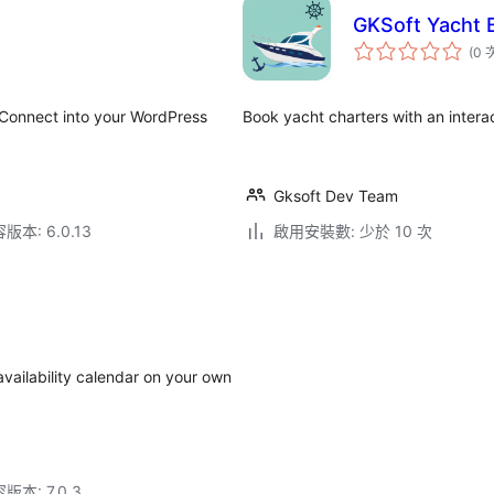
GKSoft Yacht 
(0 
r Connect into your WordPress
Book yacht charters with an inter
Gksoft Dev Team
本: 6.0.13
啟用安裝數: 少於 10 次
availability calendar on your own
本: 7.0.3