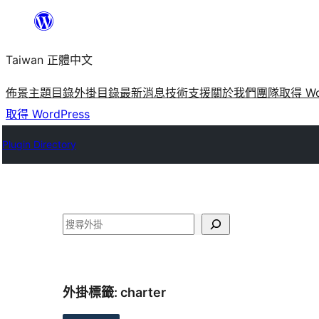
跳
至
Taiwan 正體中文
主
要
佈景主題目錄
外掛目錄
最新消息
技術支援
關於我們
團隊
取得 Wo
內
取得 WordPress
容
Plugin Directory
搜
尋
外掛標籤:
charter