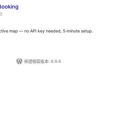
Booking
評
次
)
分
次
數
active map — no API key needed, 5‑minute setup.
保證相容版本: 6.9.6