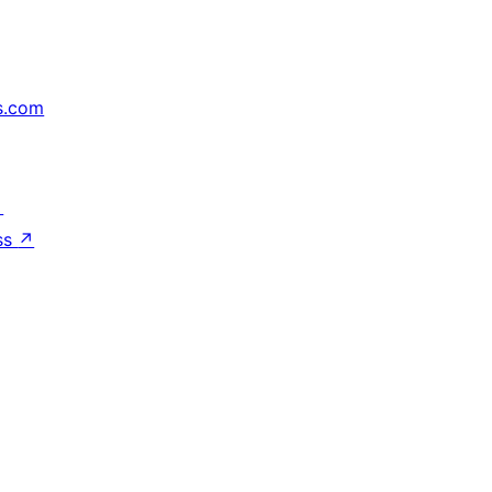
s.com
↗
ss
↗