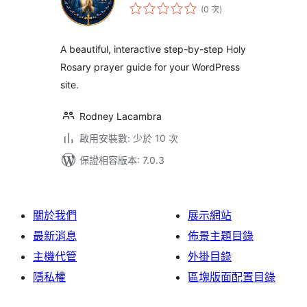
評
(0 次
)
分
次
數
A beautiful, interactive step-by-step Holy
Rosary prayer guide for your WordPress
site.
Rodney Lacambra
啟用安裝數: 少於 10 次
保證相容版本: 7.0.3
關於我們
展示網站
最新消息
佈景主題目錄
主機代管
外掛目錄
隱私權
區塊版面配置目錄