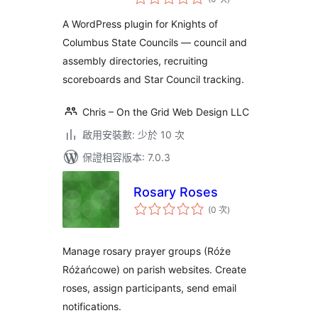
分
次
數
A WordPress plugin for Knights of
Columbus State Councils — council and
assembly directories, recruiting
scoreboards and Star Council tracking.
Chris – On the Grid Web Design LLC
啟用安裝數: 少於 10 次
保證相容版本: 7.0.3
Rosary Roses
評
(0 次
)
分
次
數
Manage rosary prayer groups (Róże
Różańcowe) on parish websites. Create
roses, assign participants, send email
notifications.