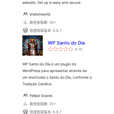
website. Set up is easy and secure.
shalomworld
啟用安裝數: 40+
保證相容版本: 6.8.7
WP Santo do Dia
評
(0 次
)
分
次
數
WP Santo do Dia é um plugin do
WordPress para apresentar através de
um shortcode o Santo do Dia, conforme a
Tradição Católica.
Fellipe Soares
啟用安裝數: 20+
保證相容版本: 6.8.7