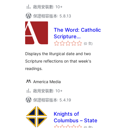
啟用安裝數: 10+
保證相容版本: 5.8.13
The Word: Catholic
Scripture
評
Reflections
(0 次
)
分
次
數
Displays the liturgical date and two
Scripture reflections on that week's
readings.
America Media
啟用安裝數: 10+
保證相容版本: 5.4.19
Knights of
Columbus – State
評
(0 次
)