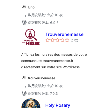
luno
啟用安裝數: 少於 10 次
保證相容版本: 6.9.6
Trouverunemesse
評
(0 次
)
分
次
數
Affichez les horaires des messes de votre
communauté trouverunemesse.fr
directement sur votre site WordPress.
trouverunemesse
啟用安裝數: 少於 10 次
保證相容版本: 7.0.3
Holy Rosary