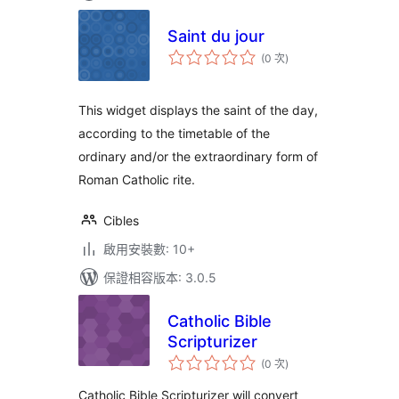
Saint du jour
評
(0 次
)
分
次
數
This widget displays the saint of the day,
according to the timetable of the
ordinary and/or the extraordinary form of
Roman Catholic rite.
Cibles
啟用安裝數: 10+
保證相容版本: 3.0.5
Catholic Bible
Scripturizer
評
(0 次
)
分
次
數
Catholic Bible Scripturizer will convert