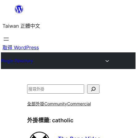
跳
至
Taiwan 正體中文
主
要
內
取得 WordPress
容
Plugin Directory
搜
尋
全部外掛
Community
Commercial
外掛標籤:
catholic