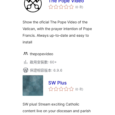
The Pope Video
評
(0 次
)
分
次
數
Show the oficial The Pope Video of the
Vatican, with the prayer intention of Pope
Francis. Always up-to-date and easy to
install
thepopevideo
啟用安裝數: 60+
保證相容版本: 6.9.6
SW Plus
評
(0 次
)
分
次
數
SW plus! Stream exciting Catholic
content live on your diocesan and parish