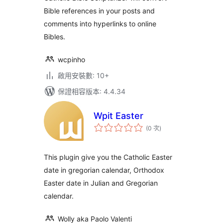
Bible references in your posts and
comments into hyperlinks to online
Bibles.
wcpinho
啟用安裝數: 10+
保證相容版本: 4.4.34
Wpit Easter
評
(0 次
)
分
次
數
This plugin give you the Catholic Easter
date in gregorian calendar, Orthodox
Easter date in Julian and Gregorian
calendar.
Wolly aka Paolo Valenti