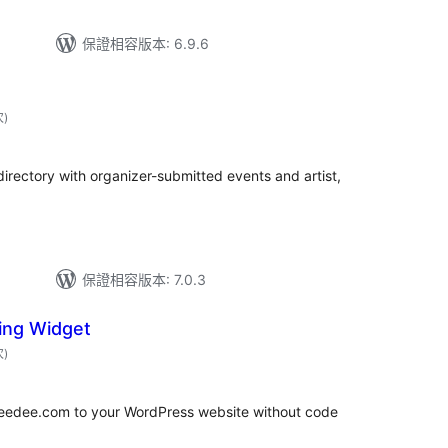
保證相容版本: 6.9.6
評
次
)
分
次
數
irectory with organizer-submitted events and artist,
保證相容版本: 7.0.3
ing Widget
評
次
)
分
次
數
keedee.com to your WordPress website without code