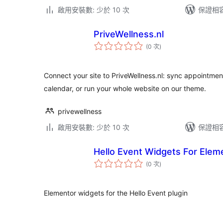
啟用安裝數: 少於 10 次
保證相容版
PriveWellness.nl
評
(0 次
)
分
次
數
Connect your site to PriveWellness.nl: sync appointment
calendar, or run your whole website on our theme.
privewellness
啟用安裝數: 少於 10 次
保證相容版
Hello Event Widgets For Elem
評
(0 次
)
分
次
數
Elementor widgets for the Hello Event plugin