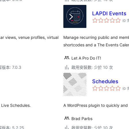
LAPDI Events
(0 
r views, venue profiles, virtual
Manage recurring public and membe
shortcodes and a The Events Calen
Let A Pro Do IT!
本: 7.0.3
啟用安裝數: 少於 10 次
Schedules
(0 
 Live Schedules.
A WordPress plugin to quickly and 
Brad Parbs
本: 5.2.25
啟用安裝數: 少於 10 次