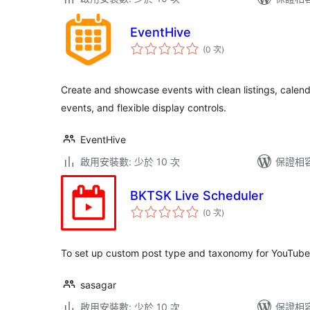
EventHive
評
(0 次
)
分
次
數
Create and showcase events with clean listings, calenda
events, and flexible display controls.
EventHive
啟用安裝數: 少於 10 次
保證相容版
BKTSK Live Scheduler
評
(0 次
)
分
次
數
To set up custom post type and taxonomy for YouTube
sasagar
啟用安裝數: 少於 10 次
保證相容版