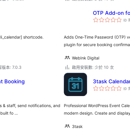
OTP Add-on fo
(0 
li_calendar] shortcode.
Adds One-Time Password (OTP) veri
plugin for secure booking confirma
WebInk Digital
本: 7.0.3
啟用安裝數: 少於 10 次
t Booking
3task Calenda
(0 
& staff, send notifications, and
Professional WordPress Event Cale
built fo …
modern design. Create and display
3task