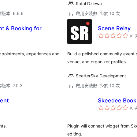
Rafał Dziewa
本: 6.6.6
啟用安裝數: 少於 10 次
t & Booking for
Scene Relay
(0 
ppointments, experiences and
Build a polished community event d
venue, and organizer profiles.
ScatterSky Development
本: 7.0.3
啟用安裝數: 少於 10 次
ent
Skeedee Book
(0 
nts.
Plugin will connect widget from S
editing.