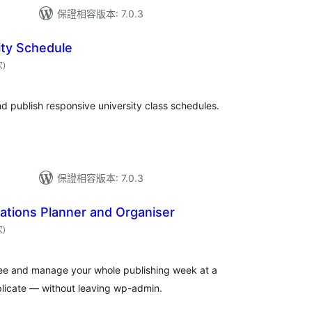
保證相容版本: 7.0.3
ity Schedule
評
次
)
分
次
數
d publish responsive university class schedules.
保證相容版本: 7.0.3
ations Planner and Organiser
評
次
)
分
次
數
 see and manage your whole publishing week at a
plicate — without leaving wp-admin.