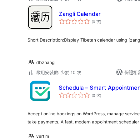
Zangli Calendar
評
(0 次
)
分
次
數
Short Description:Display Tibetan calendar using [zang
dbzhang
啟用安裝數: 少於 10 次
保證相容版
Schedula – Smart Appointmen
評
(0 次
)
分
次
數
Accept online bookings on WordPress, manage services 
take payments. A fast, modern appointment scheduler 
vertim