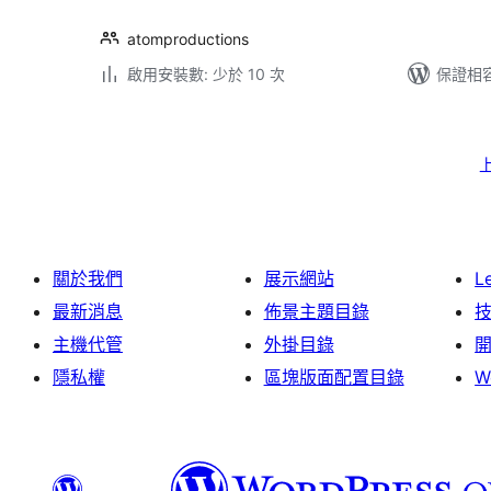
atomproductions
啟用安裝數: 少於 10 次
保證相容版
文
章
分
頁
關於我們
展示網站
L
最新消息
佈景主題目錄
主機代管
外掛目錄
隱私權
區塊版面配置目錄
W