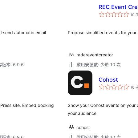
REC Event Cre
(0 
nd send automatic email
Propose simplified events for your
radareventcreator
本: 6.9.6
啟用安裝數: 少於 10 次
Cohost
(0 
dPress site. Embed booking
Show your Cohost events on your 
.
your audience.
cohost
本: 6.9.6
啟用安裝數: 少於 10 次