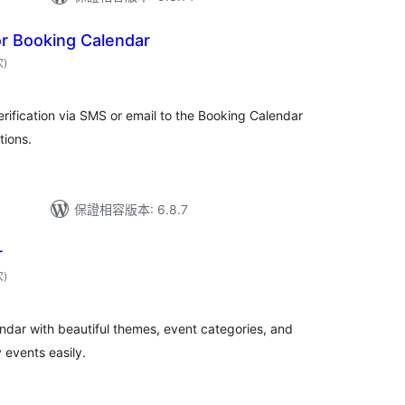
r Booking Calendar
評
次
)
分
次
數
fication via SMS or email to the Booking Calendar
tions.
保證相容版本: 6.8.7
r
評
次
)
分
次
數
ndar with beautiful themes, event categories, and
 events easily.