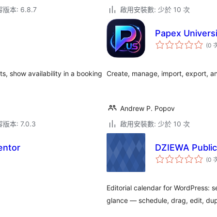
本: 6.8.7
啟用安裝數: 少於 10 次
Papex Univers
(0 
s, show availability in a booking
Create, manage, import, export, an
Andrew P. Popov
本: 7.0.3
啟用安裝數: 少於 10 次
entor
DZIEWA Public
(0 
Editorial calendar for WordPress:
glance — schedule, drag, edit, du