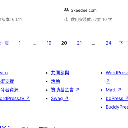
Skeedee.com
本: 6.1.11
啟用安裝數: 少於 10 次
1
19
20
21
24
上一頁
…
…
下一
earn
共同參與
WordPres
技術支援
活動
↗
開發者資源
贊助基金會
↗
Matt
↗
ordPress.tv
↗
Swag
↗
bbPress
BuddyPre