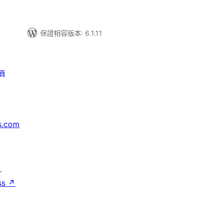
保證相容版本: 6.1.11
頁
s.com
↗
ss
↗