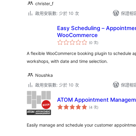
christer_f
啟用安裝數: 少於 10 次
保證相容版
Easy Scheduling – Appointmen
WooCommerce
評
(0 次
)
分
次
數
A flexible WooCommerce booking plugin to schedule a
workshops, with date and time selection.
Noushka
啟用安裝數: 少於 10 次
保證相容版
ATOM Appointment Managem
評
(4 次
)
分
次
數
Easily manage and schedule your customer appointme