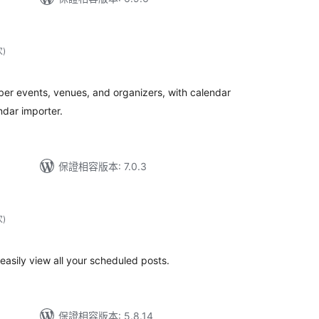
評
次
)
分
次
數
r events, venues, and organizers, with calendar
dar importer.
保證相容版本: 7.0.3
評
次
)
分
次
數
easily view all your scheduled posts.
保證相容版本: 5.8.14