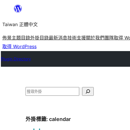
跳
至
Taiwan 正體中文
主
要
佈景主題目錄
外掛目錄
最新消息
技術支援
關於我們
團隊
取得 Wo
內
取得 WordPress
容
Plugin Directory
搜
尋
外掛標籤:
calendar