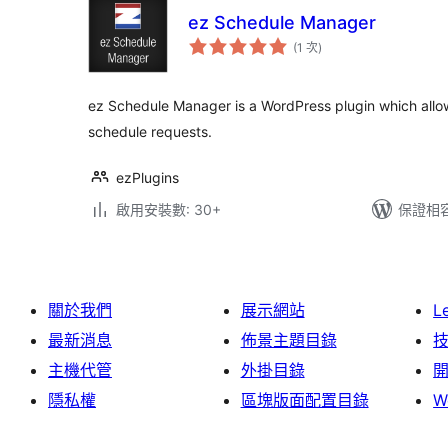
ez Schedule Manager
評
(1 次
)
分
次
數
ez Schedule Manager is a WordPress plugin which all
schedule requests.
ezPlugins
啟用安裝數: 30+
保證相容版
關於我們
展示網站
L
最新消息
佈景主題目錄
主機代管
外掛目錄
隱私權
區塊版面配置目錄
W