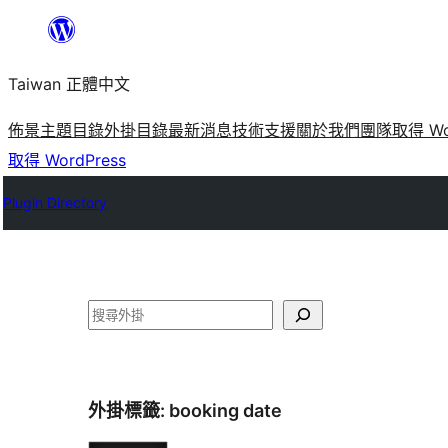
跳
至
Taiwan 正體中文
主
要
佈景主題目錄
外掛目錄
最新消息
技術支援
關於我們
團隊
取得 Wo
內
取得 WordPress
容
Plugin Directory
搜
尋
外掛標籤:
booking date