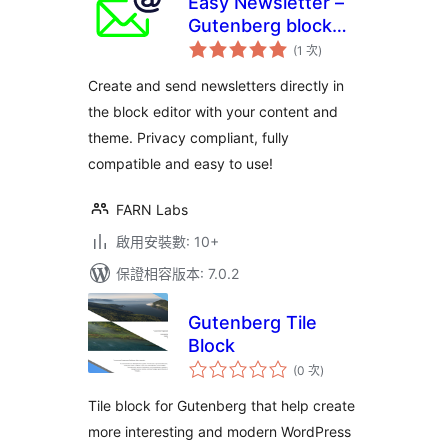
Easy Newsletter –
Gutenberg block
評
editor newsletter
(1 次
)
分
次
數
Create and send newsletters directly in
the block editor with your content and
theme. Privacy compliant, fully
compatible and easy to use!
FARN Labs
啟用安裝數: 10+
保證相容版本: 7.0.2
Gutenberg Tile
Block
評
(0 次
)
分
次
數
Tile block for Gutenberg that help create
more interesting and modern WordPress