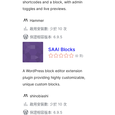
shortcodes and a block, with admin
toggles and live previews.
Hammer
啟用安裝數: 少於 10 次
保證相容版本: 6.9.5
SAAI Blocks
評
(0 次
)
分
次
數
A WordPress block editor extension
plugin providing highly customizable,
unique custom blocks.
shinobiashi
啟用安裝數: 少於 10 次
保證相容版本: 6.9.5