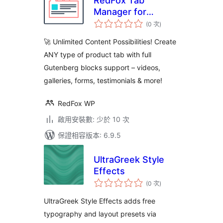
RedFox Tab
Manager for
評
WooCommerce
(0 次
)
分
次
數
🚀 Unlimited Content Possibilities! Create
ANY type of product tab with full
Gutenberg blocks support – videos,
galleries, forms, testimonials & more!
RedFox WP
啟用安裝數: 少於 10 次
保證相容版本: 6.9.5
UltraGreek Style
Effects
評
(0 次
)
分
次
數
UltraGreek Style Effects adds free
typography and layout presets via