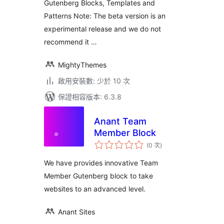
Gutenberg Blocks, Templates and
Patterns Note: The beta version is an
experimental release and we do not
recommend it …
MightyThemes
啟用安裝數: 少於 10 次
保證相容版本: 6.3.8
Anant Team
Member Block
評
(0 次
)
分
次
數
We have provides innovative Team
Member Gutenberg block to take
websites to an advanced level.
Anant Sites