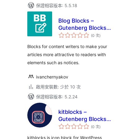
保證相容版本: 5.5.18
Blog Blocks –
Gutenberg Blocks
評
for Content Writers
(0 次
)
分
次
數
Blocks for content writers to make your
articles more attractive to readers with
elements such as notices.
ivanchernyakov
啟用安裝數: 少於 10 次
保證相容版本: 5.2.24
kitblocks –
Gutenberg Blocks
評
and Website
(0 次
)
分
次
Builder .
數
kitblocks is icon block for WordPress