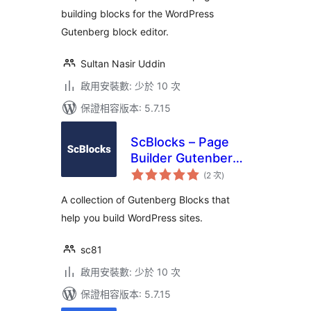
building blocks for the WordPress
Gutenberg block editor.
Sultan Nasir Uddin
啟用安裝數: 少於 10 次
保證相容版本: 5.7.15
ScBlocks – Page
Builder Gutenberg
評
Blocks
(2 次
)
分
次
數
A collection of Gutenberg Blocks that
help you build WordPress sites.
sc81
啟用安裝數: 少於 10 次
保證相容版本: 5.7.15