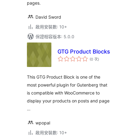
pages.
David Sword
啟用安裝數: 10+
保證相容版本: 5.0.0
GTG Product Blocks
評
(0 次
)
分
次
數
This GTG Product Block is one of the
most powerful plugin for Gutenberg that
is compatible with WooCommerce to
display your products on posts and page
…
wpopal
啟用安裝數: 10+