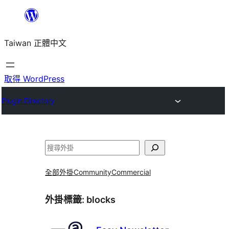
跳
至
Taiwan 正體中文
主
要
內
取得 WordPress
容
Plugin Directory
搜
尋
全部外掛
Community
Commercial
外掛標籤:
blocks