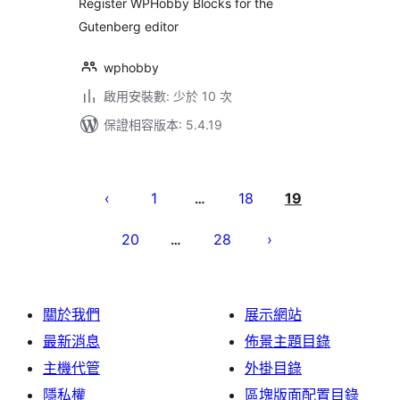
Register WPHobby Blocks for the
Gutenberg editor
wphobby
啟用安裝數: 少於 10 次
保證相容版本: 5.4.19
文
章
1
18
19
…
分
20
28
…
頁
關於我們
展示網站
最新消息
佈景主題目錄
主機代管
外掛目錄
隱私權
區塊版面配置目錄