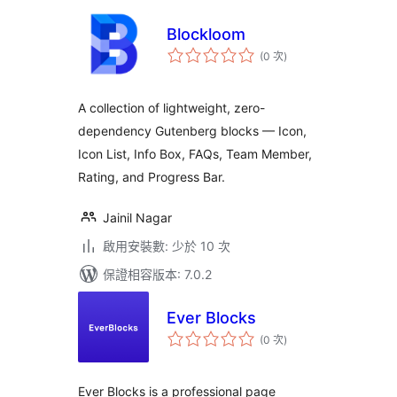
Blockloom
評
(0 次
)
分
次
數
A collection of lightweight, zero-
dependency Gutenberg blocks — Icon,
Icon List, Info Box, FAQs, Team Member,
Rating, and Progress Bar.
Jainil Nagar
啟用安裝數: 少於 10 次
保證相容版本: 7.0.2
Ever Blocks
評
(0 次
)
分
次
數
Ever Blocks is a professional page