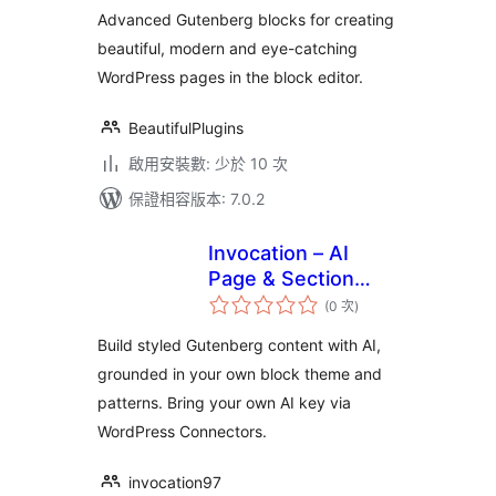
Editor
數
Advanced Gutenberg blocks for creating
beautiful, modern and eye-catching
WordPress pages in the block editor.
BeautifulPlugins
啟用安裝數: 少於 10 次
保證相容版本: 7.0.2
Invocation – AI
Page & Section
評
Builder
(0 次
)
分
次
數
Build styled Gutenberg content with AI,
grounded in your own block theme and
patterns. Bring your own AI key via
WordPress Connectors.
invocation97