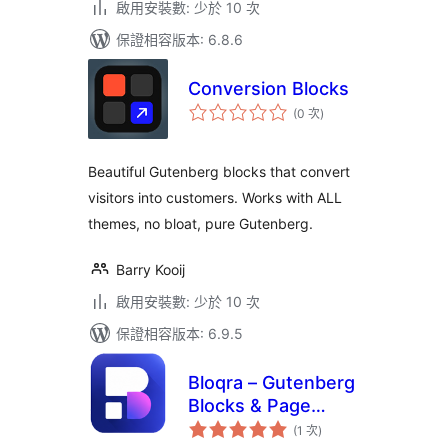
啟用安裝數: 少於 10 次
保證相容版本: 6.8.6
Conversion Blocks
評
(0 次
)
分
次
數
Beautiful Gutenberg blocks that convert
visitors into customers. Works with ALL
themes, no bloat, pure Gutenberg.
Barry Kooij
啟用安裝數: 少於 10 次
保證相容版本: 6.9.5
Bloqra – Gutenberg
Blocks & Page
評
Builder for Block
(1 次
)
分
次