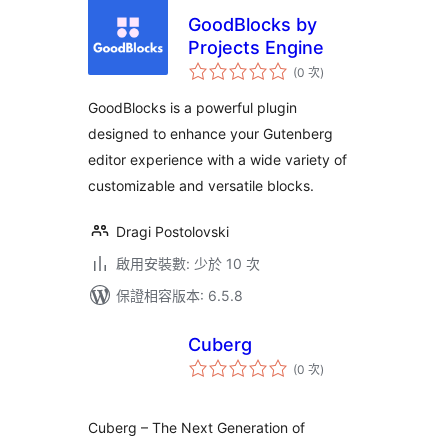
GoodBlocks by
Projects Engine
評
(0 次
)
分
次
數
GoodBlocks is a powerful plugin
designed to enhance your Gutenberg
editor experience with a wide variety of
customizable and versatile blocks.
Dragi Postolovski
啟用安裝數: 少於 10 次
保證相容版本: 6.5.8
Cuberg
評
(0 次
)
分
次
數
Cuberg – The Next Generation of