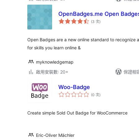
OpenBadges.me Open Badges
評
(3 次
)
分
次
數
Open Badges are a new online standard to recognize a
for skills you learn online &
myknowledgemap
啟用安裝數: 20+
保證相容版
Woo-Badge
評
(0 次
)
分
次
數
Create simple Sold Out Badge for WooCommerce
Eric-Oliver Mächler