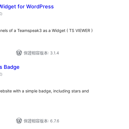
idget for WordPress
評
次
)
分
次
數
nnels of a Teamspeak3 as a Widget ( TS VIEWER )
保證相容版本: 3.1.4
s Badge
評
次
)
分
次
數
ebsite with a simple badge, including stars and
保證相容版本: 6.7.6