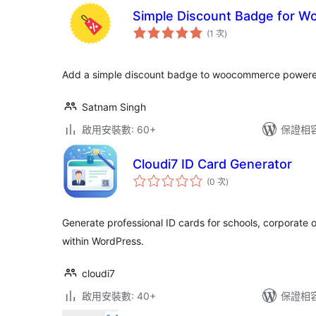
Simple Discount Badge for 
評
(1 次
)
分
次
數
Add a simple discount badge to woocommerce powere
Satnam Singh
啟用安裝數: 60+
保證相容版
Cloudi7 ID Card Generator
評
(0 次
)
分
次
數
Generate professional ID cards for schools, corporate o
within WordPress.
cloudi7
啟用安裝數: 40+
保證相容版