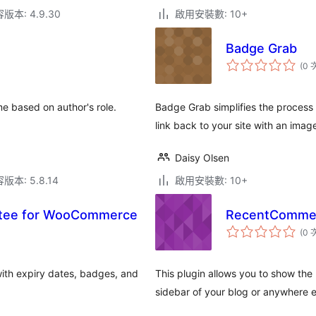
本: 4.9.30
啟用安裝數: 10+
Badge Grab
(0 
e based on author's role.
Badge Grab simplifies the process
link back to your site with an image
Daisy Olsen
本: 5.8.14
啟用安裝數: 10+
ntee for WooCommerce
RecentComme
(0 
th expiry dates, badges, and
This plugin allows you to show the
sidebar of your blog or anywhere 