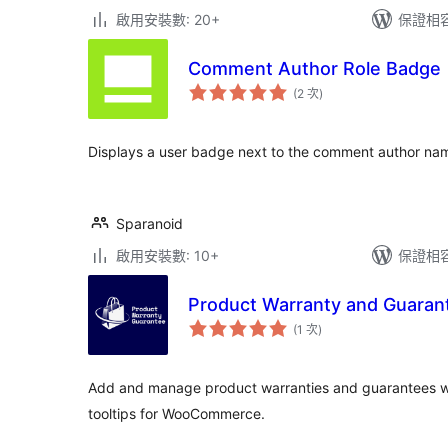
啟用安裝數: 20+
保證相容版
Comment Author Role Badge
評
(2 次
)
分
次
數
Displays a user badge next to the comment author nam
Sparanoid
啟用安裝數: 10+
保證相容版
Product Warranty and Guara
評
(1 次
)
分
次
數
Add and manage product warranties and guarantees wi
tooltips for WooCommerce.