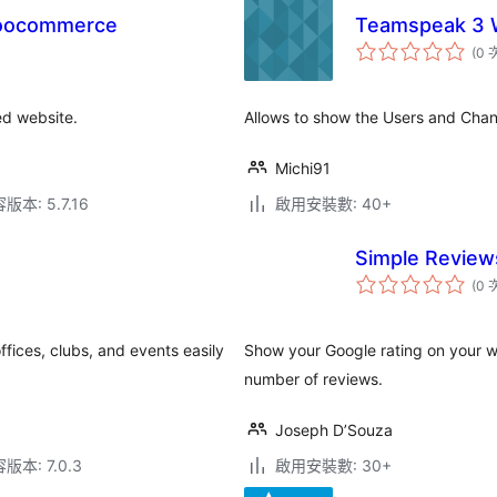
Woocommerce
Teamspeak 3 W
(0 
d website.
Allows to show the Users and Cha
Michi91
本: 5.7.16
啟用安裝數: 40+
Simple Review
(0 
ffices, clubs, and events easily
Show your Google rating on your w
number of reviews.
Joseph D’Souza
本: 7.0.3
啟用安裝數: 30+