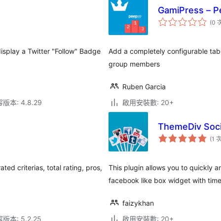
GamiPress – P
(0 
display a Twitter "Follow" Badge
Add a completely configurable ta
group members
Ruben Garcia
本: 4.8.29
啟用安裝數: 20+
ThemeDiv Soci
(1 
ed criterias, total rating, pros,
This plugin allows you to quickly
facebook like box widget with tim
faizykhan
本: 5.2.25
啟用安裝數: 20+