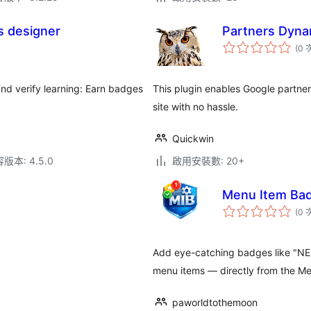
 designer
Partners Dyna
(0 
nd verify learning: Earn badges
This plugin enables Google partne
site with no hassle.
Quickwin
本: 4.5.0
啟用安裝數: 20+
Menu Item Bad
(0 
Add eye-catching badges like "NE
menu items — directly from the Me
paworldtothemoon