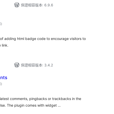
保證相容版本: 6.9.6
評
次
)
分
次
數
 of adding html badge code to encourage visitors to
 link.
保證相容版本: 3.4.2
nts
評
次
)
分
次
數
 latest comments, pingbacks or trackbacks in the
else. The plugin comes with widget …