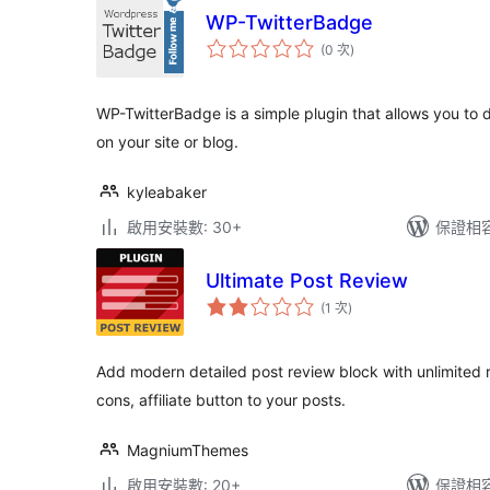
WP-TwitterBadge
評
(0 次
)
分
次
數
WP-TwitterBadge is a simple plugin that allows you to 
on your site or blog.
kyleabaker
啟用安裝數: 30+
保證相容版
Ultimate Post Review
評
(1 次
)
分
次
數
Add modern detailed post review block with unlimited rat
cons, affiliate button to your posts.
MagniumThemes
啟用安裝數: 20+
保證相容版