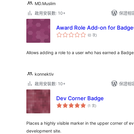
MD.Muslim
啟用安裝數: 10+
保證相容版
Award Role Add-on for Badg
評
(0 次
)
分
次
數
Allows adding a role to a user who has earned a Bad
konnektiv
啟用安裝數: 10+
保證相容版
Dev Corner Badge
評
(1 次
)
分
次
數
Places a highly visible marker in the upper corner of 
development site.