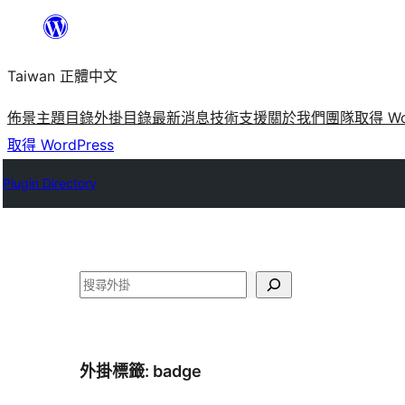
跳
至
Taiwan 正體中文
主
要
佈景主題目錄
外掛目錄
最新消息
技術支援
關於我們
團隊
取得 Wo
內
取得 WordPress
容
Plugin Directory
搜
尋
外掛標籤:
badge