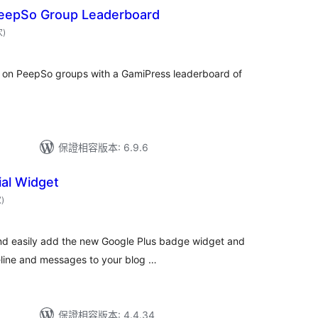
eepSo Group Leaderboard
評
次
)
分
次
數
b on PeepSo groups with a GamiPress leaderboard of
保證相容版本: 6.9.6
al Widget
評
次
)
分
次
數
 and easily add the new Google Plus badge widget and
eline and messages to your blog …
保證相容版本: 4.4.34