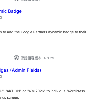
mic Badge
評
次
)
分
次
數
rs to add the Google Partners dynamic badge to their
保證相容版本: 4.8.29
ges (Admin Fields)
評
次
)
分
次
數
U", "AKTION" or "WM 2026" to individual WordPress
nus screen.