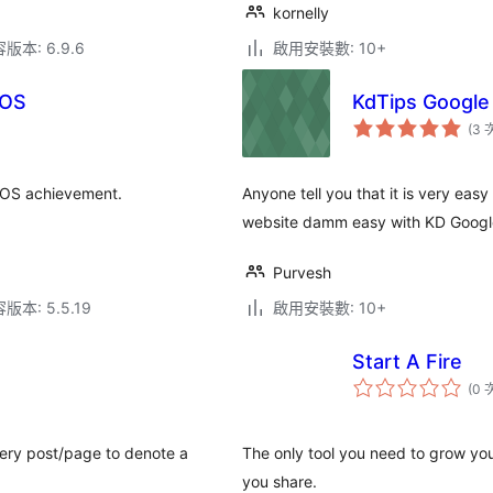
kornelly
本: 6.9.6
啟用安裝數: 10+
eOS
KdTips Google
(3 
geOS achievement.
Anyone tell you that it is very ea
website damm easy with KD Google
Purvesh
本: 5.5.19
啟用安裝數: 10+
Start A Fire
(0 
every post/page to denote a
The only tool you need to grow your
you share.