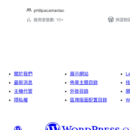
philipacamaniac
啟用安裝數: 10+
保證相容版
文
章
分
頁
關於我們
展示網站
L
最新消息
佈景主題目錄
主機代管
外掛目錄
隱私權
區塊版面配置目錄
W