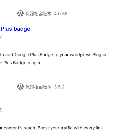
保證相容版本: 4.0.38
 Plus badge
評
次
)
分
次
數
sy to add Google Plus Badge to your wordpress Blog or
 Plus Badge plugin.
保證相容版本: 3.5.2
評
次
)
分
次
數
 content's reach. Boost your traffic with every link